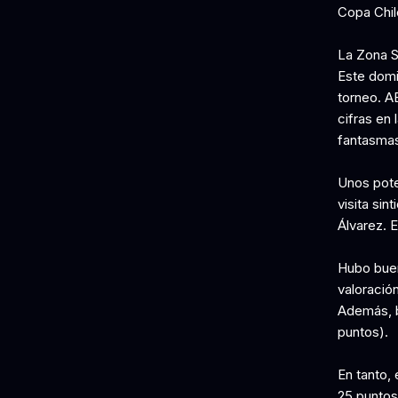
Copa Chil
La Zona S
Este domi
torneo. A
cifras en
fantasmas
Unos poten
visita sin
Álvarez. E
Hubo buen
valoración
Además, b
puntos).
En tanto,
25 puntos