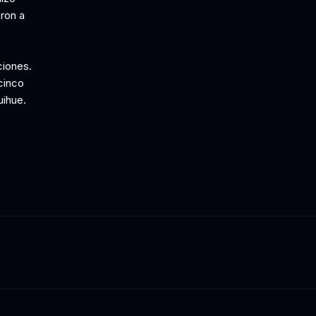
ron a
ciones.
cinco
uihue.