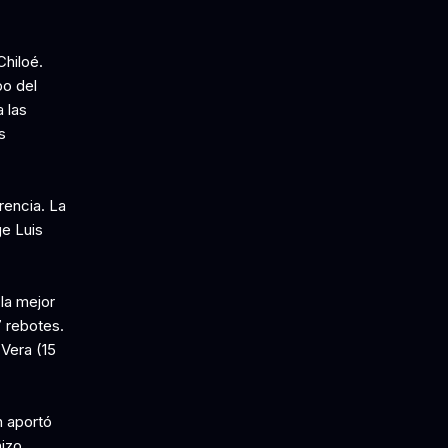
hiloé.
po del
 las
s
rencia. La
ge Luis
la mejor
7 rebotes.
Vera (15
n aportó
hizo