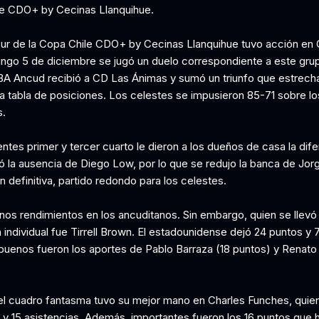
e CDO+ by Cecinas Llanquihue.
ur de la Copa Chile CDO+ by Cecinas Llanquihue tuvo acción en C
ngo 5 de diciembre se jugó un duelo correspondiente a este gru
BA Ancud recibió a CD Las Ánimas y sumó un triunfo que estrecha
 la tabla de posiciones. Los celestes se impusieron 85-71 sobre lo
.
tes primer y tercer cuarto le dieron a los dueños de casa la dife
tió la ausencia de Diego Low, por lo que se redujo la banca de Jor
n definitiva, partido redondo para los celestes.
os rendimientos en los ancuditanos. Sin embargo, quien se llevó 
 individual fue Tirrell Brown. El estadounidense dejó 24 puntos y 
uenos fueron los aportes de Pablo Barraza (18 puntos) y Renato 
 el cuadro fantasma tuvo su mejor mano en Charles Funches, quie
 y 15 asistencias. Además, importantes fueron los 16 puntos que 