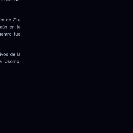
or de 71 a
aún en la
uentro fue
ivos de la
e Osorno,