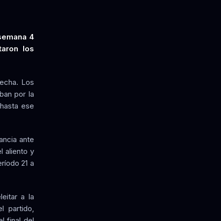
a semana 4
taron los
fecha. Los
ban por la
 hasta ese
ancia ante
 aliento y
ríodo 21 a
eitar a la
l partido,
 final del