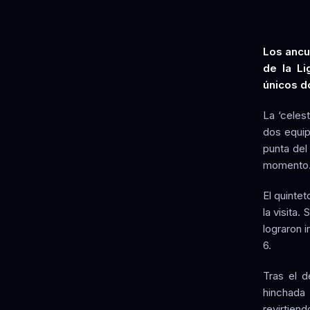
Los ancud
de la Li
únicos d
La ‘celes
dos equip
punta del
momento
El quinte
la visita
lograron 
6.
Tras el d
hinchada 
revirtien