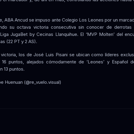
e, ABA Ancud se impuso ante Colegio Los Leones por un marcad
ndo su octava victoria consecutiva sin conocer de derrotas 
Liga JugaBet by Cecinas Llanquihue. El ‘MVP Molten’ del enc
as (22 PT y 2 AS).
 victoria, los de José Luis Pisani se ubican como líderes exclus
n 16 puntos, alejados cómodamente de ‘Leones’ y Español d
 13 puntos.
ipe Huenuan (@re_vuelo.visual)