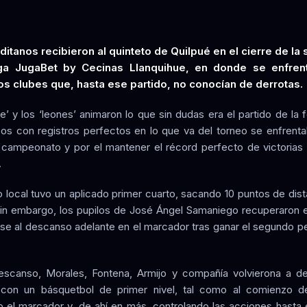
itanos recibieron al quinteto de Quilpué en el cierre de l
ga JugaBet by Cecinas Llanquihue, en donde se enfren
os clubes que, hasta ese partido, no conocían de derrotas.
te’ y los ‘leones’ animaron lo que sin dudas era el partido de la 
os con registros perfectos en lo que va del torneo se enfrenta
 campeonato y por el mantener el récord perfecto de victorias
.
to local tuvo un aplicado primer cuarto, sacando 10 puntos de dist
. Sin embargo, los pupilos de José Ángel Samaniego recuperaron el
irse al descanso adelante en el marcador tras ganar el segundo pe
escanso, Morales, Fontena, Armijo y compañía volvierona a del
con un básquetbol de primer nivel, tal como al comienzo de
do el marcador y, de ahí en más, controlando las acciones hasta el