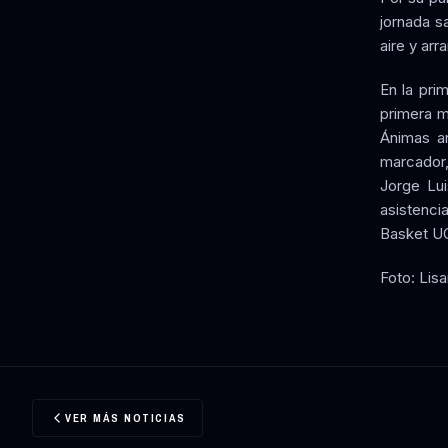
jornada s
aire y arr
En la pri
primera m
Ánimas an
marcador,
Jorge Lui
asistenci
Basket UC
Foto: Lis
VER MÁS NOTICIAS