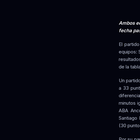
Ambos equ
fecha pa
El partid
equipos: 
resultado
de la tabl
Un partido
a 33 punt
diferenci
minutos i
ABA Ancud
Santiago 
(30 puntos
Por su pa