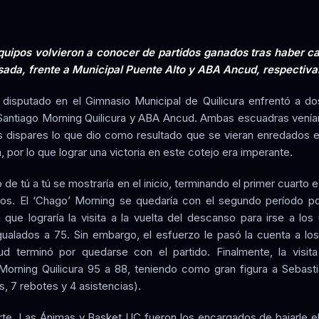
ipos volvieron a conocer de partidos ganados tras haber ca
sada, frente a Municipal Puente Alto y ABA Ancud, respectiv
o disputado en el Gimnasio Municipal de Quilicura enfrentó a d
Santiago Morning Quilicura y ABA Ancud. Ambas escuadras venían
s dispares lo que dio como resultado que se vieran enredados e
a, por lo que lograr una victoria en este cotejo era imperante.
 de tú a tú se mostraría en el inicio, terminando el primer cuart
os. El ‘Chago’ Morning se quedaría con el segundo período po
a que lograría la visita a la vuelta del descanso para irse a los 
gualados a 75. Sin embargo, el esfuerzo le pasó la cuenta a los
 terminó por quedarse con el partido. Finalmente, la visit
Morning Quilicura 95 a 88, teniendo como gran figura a Sebast
, 7 rebotes y 4 asistencias).
rte, Las Ánimas y Basket UC fueron los encargados de bajarle el 