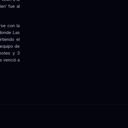
en’ fue al
rse con la
 donde Las
rtiendo el
 equipo de
ebotes y 3
s venció a