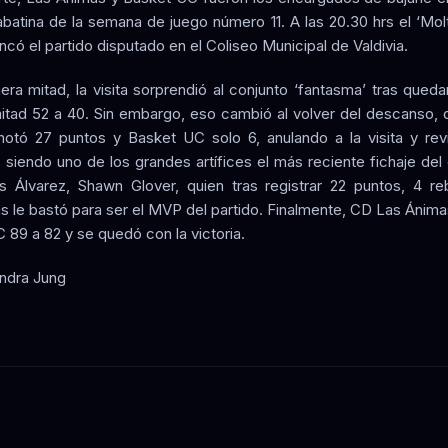
abatina de la semana de juego número 11. A las 20.30 hrs el ‘Molt
ancó el partido disputado en el Coliseo Municipal de Valdivia.
mera mitad, la visita sorprendió al conjunto ‘fantasma’ tras queda
itad 52 a 40. Sin embargo, eso cambió al volver del descanso,
otó 27 puntos y Basket UC solo 6, anulando a la visita y revi
 siendo uno de los grandes artífices el más reciente fichaje del
s Álvarez, Shawn Glover, quien tras registrar 22 puntos, 4 r
as le bastó para ser el MVP del partido. Finalmente, CD Las Ánima
 89 a 82 y se quedó con la victoria.
andra Jung