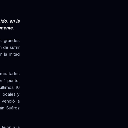
ído, en la
amente.
os grandes
 de sufrir
n la mitad
o empatados
r 1 punto,
últimos 10
 locales y
a venció a
ián Suárez
telón a la