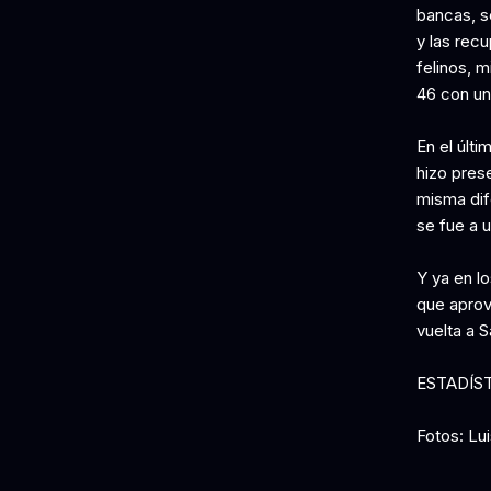
bancas, s
y las rec
felinos, 
46 con un 
En el últi
hizo prese
misma dife
se fue a u
Y ya en l
que aprov
vuelta a S
ESTADÍS
Fotos: Lu