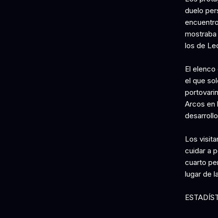
duelo pers
encuentro
mostraba 
los de Le
El elenco 
el que sol
portovari
Arcos en 
desarrollo
Los visita
cuidar a 
cuarto per
lugar de l
ESTADÍS