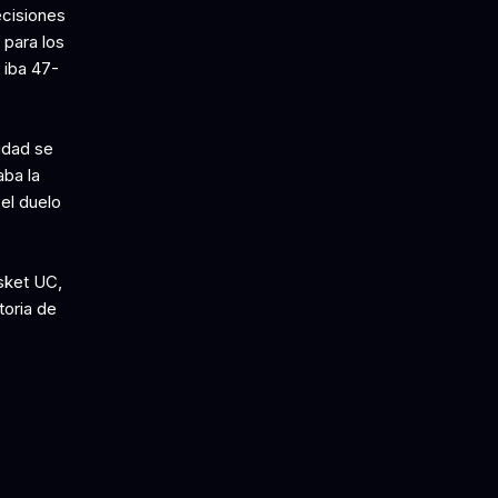
ecisiones
 para los
 iba 47-
ridad se
aba la
 el duelo
sket UC,
toria de