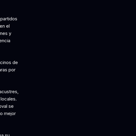
partidos
en el
ones y
encia
ecinos de
aras por
acustres,
locales.
oval se
vo mejor
ba su