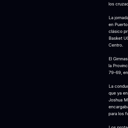
los cruza
La jornad
en Puerto
clásico p
Basket UC
Centro.
El Gimnas
la Provinc
79-69, en
La conducc
que ya en
Joshua Mo
encargaba
para los f
Los prota