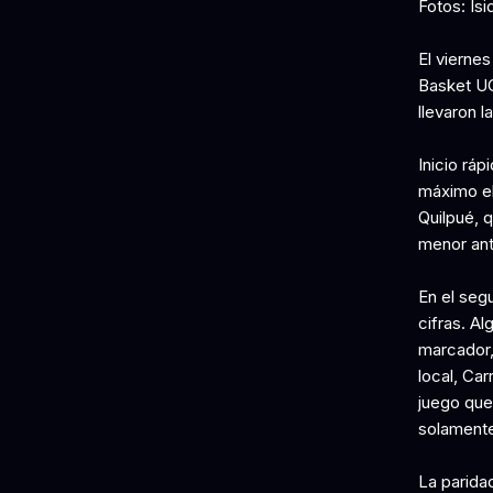
Fotos: Isi
El vierne
Basket UC
llevaron l
Inicio ráp
máximo el
Quilpué, 
menor ante
En el seg
cifras. Al
marcador,
local, Ca
juego que
solamente
La paridad