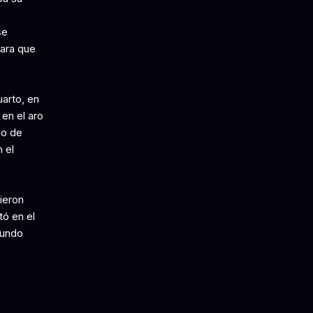
se
para que
uarto, en
 en el aro
do de
 el
ieron
ó en el
gundo