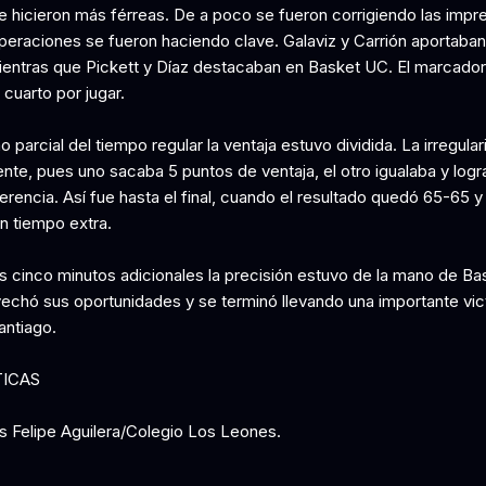
e hicieron más férreas. De a poco se fueron corrigiendo las impr
uperaciones se fueron haciendo clave. Galaviz y Carrión aportaban
mientras que Pickett y Díaz destacaban en Basket UC. El marcador
cuarto por jugar.
mo parcial del tiempo regular la ventaja estuvo dividida. La irregula
nte, pues uno sacaba 5 puntos de ventaja, el otro igualaba y logr
rencia. Así fue hasta el final, cuando el resultado quedó 65-65 y
n tiempo extra.
os cinco minutos adicionales la precisión estuvo de la mano de Ba
echó sus oportunidades y se terminó llevando una importante vic
antiago.
TICAS
is Felipe Aguilera/Colegio Los Leones.