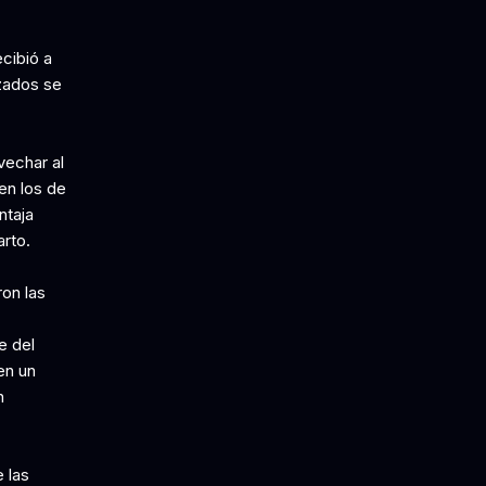
cibió a
zados se
vechar al
en los de
ntaja
arto.
on las
e del
en un
n
 las