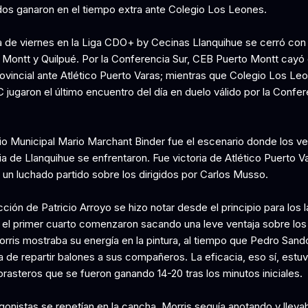
dos ganaron en el tiempo extra ante Colegio Los Leones.
a de viernes en la Liga CDO+ by Cecinas Llanquihue se cerró con 
 Montt y Quilpué. Por la Conferencia Sur, CEB Puerto Montt cayó 
rovincial ante Atlético Puerto Varas; mientras que Colegio Los Le
 jugaron el último encuentro del día en duelo válido por la Confer
io Municipal Mario Marchant Binder fue el escenario donde los v
ia de Llanquihue se enfrentaron. Fue victoria de Atlético Puerto V
 un luchado partido sobre los dirigidos por Carlos Musso.
ión de Patricio Arroyo se hizo notar desde el principio para los l
 el primer cuarto comenzaron sacando una leve ventaja sobre los 
rris mostraba su energía en la pintura, al tiempo que Pedro Sand
 de repartir balones a sus compañeros. La eficacia, eso sí, estu
orasteros que se fueron ganando 14-20 tras los minutos iniciales.
gonistas se repetían en la cancha. Morris seguía anotando y lleva