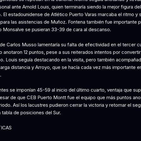
onal ante Arnold Louis, quien terminaría siendo la mejor figura del
. El estadounidense de Atlético Puerto Varas marcaba el ritmo y 
para las asistencias de Muñoz. Fontena también fue importante 
o Monsalve se pusieran 33-39 de cara al descanso.
de Carlos Musso lamentaría su falta de efectividad en el tercer c
o anotaron 12 puntos, pese a sus reiterados intentos por convertir
no. Louis seguía destacando en la visita, pero también acompaña
larga distancia y Arroyo, que se hacía cada vez más importante en
.
ntes se imponían 45-59 al inicio del último cuarto, ventaja que sup
pesar de que CEB Puerto Montt fue el equipo que más puntos anot
iodo. Así los lacustres pudieron cerrar la victoria y retomar el se
a tabla de posiciones del Sur.
TICAS