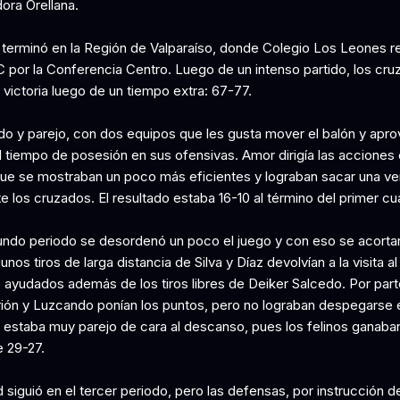
dora Orellana.
s terminó en la Región de Valparaíso, donde Colegio Los Leones re
 por la Conferencia Centro. Luego de un intenso partido, los cru
a victoria luego de un tiempo extra: 67-77.
ido y parejo, con dos equipos que les gusta mover el balón y apro
 tiempo de posesión en sus ofensivas. Amor dirigía las acciones 
que se mostraban un poco más eficientes y lograban sacar una ve
 los cruzados. El resultado estaba 16-10 al término del primer cu
undo periodo se desordenó un poco el juego y con eso se acortar
gunos tiros de larga distancia de Silva y Díaz devolvían a la visita al
 ayudados además de los tiros libres de Deiker Salcedo. Por part
rrión y Luzcando ponían los puntos, pero no lograban despegarse 
 estaba muy parejo de cara al descanso, pues los felinos ganaba
 29-27.
 siguió en el tercer periodo, pero las defensas, por instrucción de