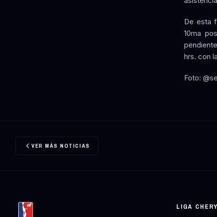
asistencia
De esta f
10ma posi
pendiente
hrs. con 
Foto: @s
VER MÁS NOTICIAS
LIGA CHER