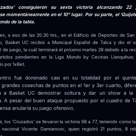
uzados’ consiguieron su sexta victoria alcanzando 22 
e momentáneamente en el 10° lugar. Por su parte, el ‘Quijot
ondo de la tabla.
es, a eso de las 20.30 hrs., en el Edificio de Deportes de San
, Basket UC recibió a Municipal Español de Talca y dio el 
 de juego, la cuál terminará el próximo martes 28 debido a la re
artidos pendientes en la Liga Mundo by Cecinas Llanquihue
o por 1xBet.
ntro fue dominado casi en su totalidad por el quinte
 grandes cosechas de puntos en el 1er y 3er cuarto, difer
ría a Basket UC demostrar soltura y dar un show a la 
na. A pesar del buen ataque propuesto por el cuadro de T
fensa anularía su juego ofensivo.
, los ‘Cruzados’ se llevaron la victoria 98 a 77, teniendo como la
l nacional Vicente Damianovic, quien registró 21 puntos, 8 r