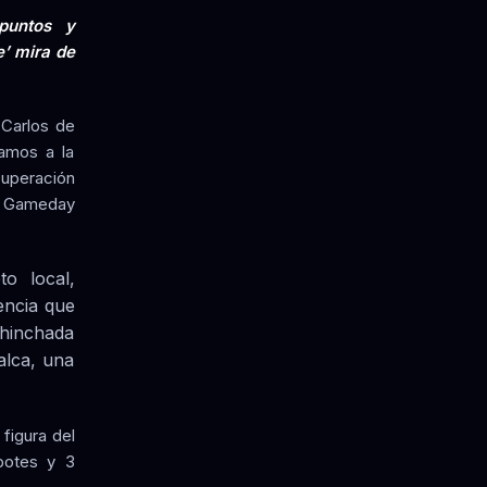
puntos y
e’ mira de
 Carlos de
vamos a la
cuperación
; Gameday
to local,
encia que
hinchada
alca, una
 figura del
ebotes y 3