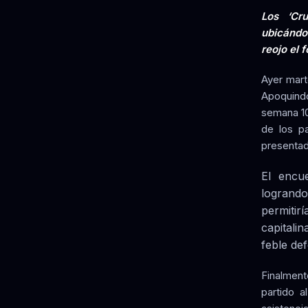
Los ‘Cr
ubicándos
reojo el f
Ayer mart
Apoquindo
semana 10
de los p
presentad
El encue
logrando
permiti
capitali
feble de
Finalmente
partido a