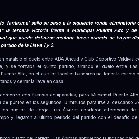
to ‘fantasma’ selló su paso a la siguiente ronda eliminatoria 
rar la tercera victoria frente a Municipal Puente Alto y d
ival que puede definirse mañana lunes cuando se hayan dis
partido de la Llave 1 y 2.
en paralelo el duelo entre ABA Ancud y Club Deportivo Valdivia
se, y se forzaba el quinto partido, arrancó el duelo entre La
 Puente Alto, en el que los locales buscaron no tener la misma 
tanos y cerrar la llave en casa.
 comenzó con fuerzas equiparadas, pero Municipal Puente Alto
a de puntos en los segundos 10 minutos para irse al descanso 39
los pupilos de Jorge Luis Álvarez acortaron diferencias de 
mpo y llegaron al último período del partido con el desafío de r
último cuarto del partido, Las Ánimas aprovechó la incapacidad de