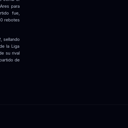
 Ares para
tido fue,
10 rebotes
, sellando
de la Liga
e su rival
partido de