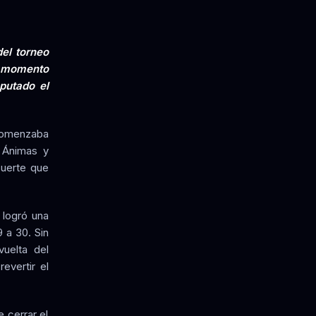
del torneo
e momento
putado el
 comenzaba
s Ánimas y
suerte que
 logró una
 a 30. Sin
vuelta del
evertir el
 cerrar el