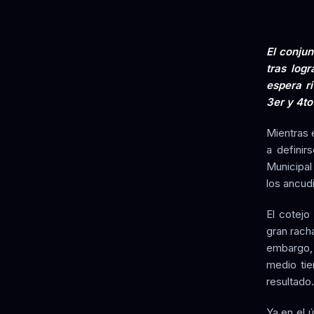
El conjun
tras log
espera r
3er y 4to 
Mientras 
a definir
Municipal
los ancudi
El cotejo
gran rach
embargo, 
medio tie
resultado.
Ya en el 