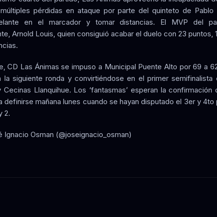
 múltiples pérdidas en ataque por parte del quinteto de Pablo
elante en el marcador y tomar distancias. El MVP del par
e, Arnold Louis, quien consiguió acabar el duelo con 23 puntos, 
ncias.
e, CD Las Ánimas se impuso a Municipal Puente Alto por 69 a 62
 la siguiente ronda y convirtiéndose en el primer semifinalista 
Cecinas Llanquihue. Los ‘fantasmas’ esperan la confirmación d
a definirse mañana lunes cuando se hayan disputado el 3er y 4to 
y 2.
é Ignacio Osman (@joseignacio_osman)