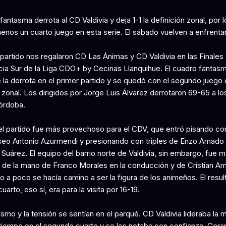
fantasma derrota al CD Valdivia y deja 1-1 la definición zonal, por 
menos un cuarto juego en esta serie. El sábado vuelven a enfrenta
partido nos regalaron CD Las Ánimas y CD Valdivia en las Finales 
ia Sur de la Liga CDO+ by Cecinas Llanquihue. El cuadro fantas
 la derrota en el primer partido y se quedó con el segundo juego 
 zonal. Los dirigidos por Jorge Luis Álvarez derrotaron 69-65 a lo
órdoba.
 del partido fue más provechoso para el CDV, que entró pisando co
iseo Antonio Azurmendi y presionando con triples de Enzo Amado
 Suárez. El equipo del barrio norte de Valdivia, sin embargo, fue 
 de la mano de Franco Morales en la conducción y de Cristian Am
 a poco se hacía camino a ser la figura de los animeños. El resul
cuarto, eso sí, era para la visita por 16-19.
ismo y la tensión se sentían en el parqué. CD Valdivia lideraba la 
 tiempo en el segundo cuarto y se les notaba con confianza. Gerar