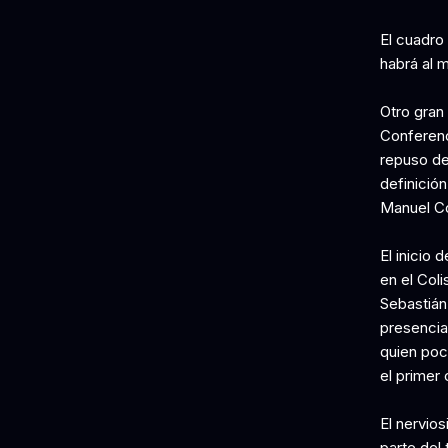
El cuadro 
habrá al 
Otro gran 
Conferenc
repuso de
definición
Manuel C
El inicio
en el Col
Sebastián
presencia
quien poco
el primer 
El nervios
parte del