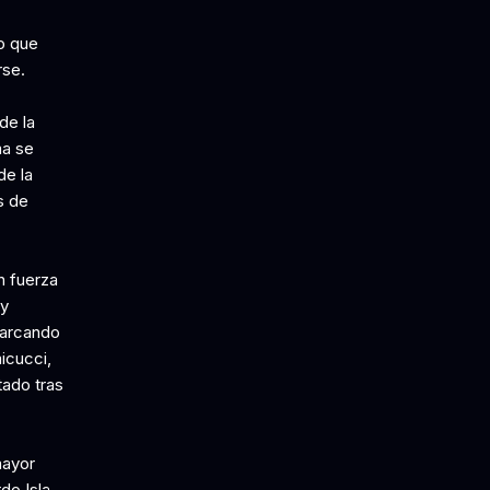
lo que
rse.
de la
ma se
de la
s de
n fuerza
 y
marcando
icucci,
tado tras
mayor
do Isla