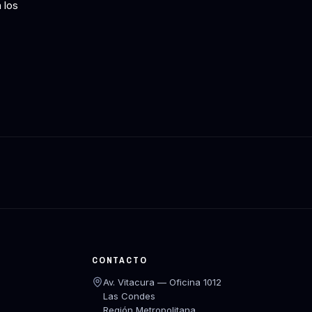
 los
CONTACTO
Av. Vitacura — Oficina 1012
Las Condes
Región Metropolitana