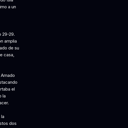
imo a un
o 29-29.
on amplia
rado de su
e casa,
zo Amado
estacando
rtaba el
 la
acer.
 la
Estos dos