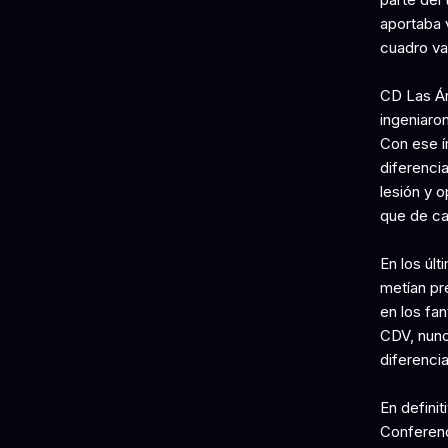
aportaba 
cuadro va
CD Las Án
ingeniaro
Con ese í
diferencia
lesión y 
que de car
En los úl
metían pr
en los fa
CDV, nunc
diferencia
En definit
Conferenc