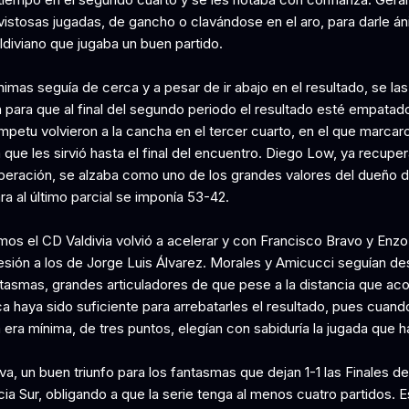
vistosas jugadas, de gancho o clavándose en el aro, para darle án
ldiviano que jugaba un buen partido.
imas seguía de cerca y a pesar de ir abajo en el resultado, se las
n para que al final del segundo periodo el resultado esté empatad
mpetu volvieron a la cancha en el tercer cuarto, en el que marcar
 que les sirvió hasta el final del encuentro. Diego Low, ya recupe
operación, se alzaba como uno de los grandes valores del dueño d
a al último parcial se imponía 53-42.
timos el CD Valdivia volvió a acelerar y con Francisco Bravo y En
esión a los de Jorge Luis Álvarez. Morales y Amicucci seguían d
ntasmas, grandes articuladores de que pese a la distancia que aco
a haya sido suficiente para arrebatarles el resultado, pues cuando
 era mínima, de tres puntos, elegían con sabiduría la jugada que h
iva, un buen triunfo para los fantasmas que dejan 1-1 las Finales de
ia Sur, obligando a que la serie tenga al menos cuatro partidos. 