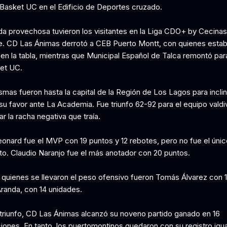
 Basket UC en el Edificio de Deportes cruzado.
da provechosa tuvieron los visitantes en la Liga CDO+ by Cecinas
e. CD Las Ánimas derrotó a CEB Puerto Montt, con quienes esta
 en la tabla, mientras que Municipal Español de Talca remontó par
et UC.
mas fueron hasta la capital de la Región de Los Lagos para inclin
su favor ante La Academia. Fue triunfo 62-92 para el equipo valdi
r la racha negativa que traía.
eonard fue el MVP con 19 puntos y 12 rebotes, pero no fue el úni
to. Claudio Naranjo fue el más anotador con 20 puntos.
 quienes se llevaron el peso ofensivo fueron Tomás Álvarez con 
Aranda, con 14 unidades.
triunfo, CD Las Ánimas alcanzó su noveno partido ganado en 16
iones. En tanto, los puertomontinos quedaron con su registro igu