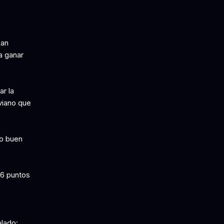
ban
a ganar
ar la
viano que
co buen
16 puntos
alado: