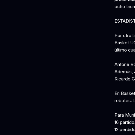
ocho triu
ESTADÍS
Por otro l
Basket UC
último cu
Antone Ro
Además, A
Ricardo 
En Basket 
rebotes. 
Para Muni
16 partid
12 perdido