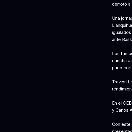
derrotó a
Una jorna
Llanquihu
igualados
ante Bask
Los fantas
cancha a 
pudo corta
Travion L
rendimien
En el CEB
y Carlos 
Con este 
presentac