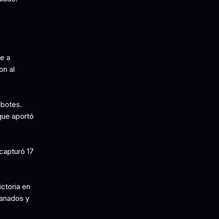
le a
on al
ebotes.
que aportó
 capturó 17
ctoria en
ganados y