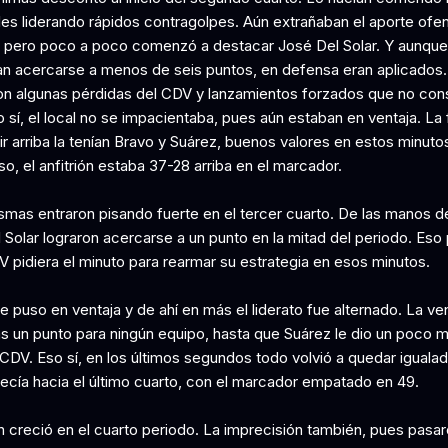
es liderando rápidos contragolpes. Aún extrañaban el aporte ofe
 pero poco a poco comenzó a destacar José Del Solar. Y aunque
n acercarse a menos de seis puntos, en defensa eran aplicados.
n algunas pérdidas del CDV y lanzamientos forzados que no con
o sí, el local no se impacientaba, pues aún estaban en ventaja. La
r arriba la tenían Bravo y Suárez, buenos valores en estos minuto
o, el anfitrión estaba 37-28 arriba en el marcador.
smas entraron pisando fuerte en el tercer cuarto. De las manos d
 Solar lograron acercarse a un punto en la mitad del periodo. Eso
V pidiera el minuto para rearmar su estrategia en esos minutos.
se puso en ventaja y de ahí en más el liderato fue alternado. La ve
s un punto para ningún equipo, hasta que Suárez le dio un poco 
 CDV. Eso sí, en los últimos segundos todo volvió a quedar igualad
recía hacia el último cuarto, con el marcador empatado en 49.
ón creció en el cuarto periodo. La imprecisión también, pues pasa