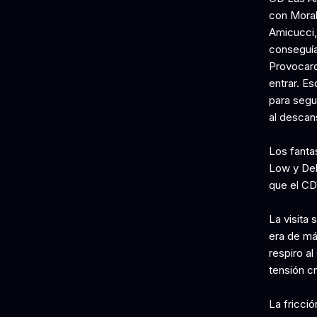
con Moral
Amicucci,
conseguía
Provocaro
entrar. Es
para segui
al descans
Los fanta
Low y Del
que el CD
La visita 
era de má
respiro al
tensión c
La fricci