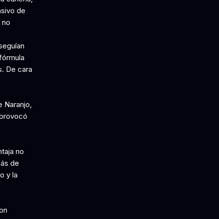
nsivo de
 no
seguían
 fórmula
s. De cara
e Naranjo,
 provocó
ntaja no
más de
o y la
ron