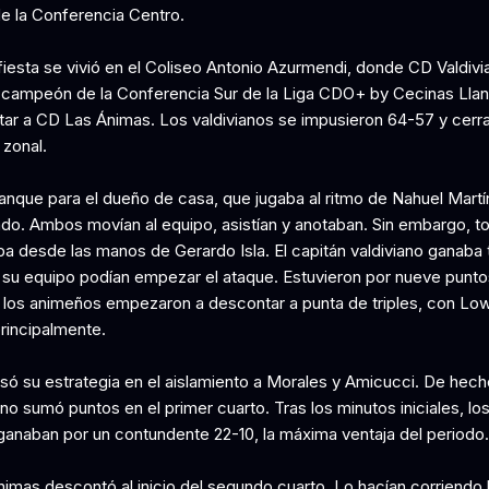
e la Conferencia Centro.
fiesta se vivió en el Coliseo Antonio Azurmendi, donde CD Valdivi
campeón de la Conferencia Sur de la Liga CDO+ by Cecinas Lla
otar a CD Las Ánimas. Los valdivianos se impusieron 64-57 y cerra
 zonal.
ranque para el dueño de casa, que jugaba al ritmo de Nahuel Martí
o. Ambos movían al equipo, asistían y anotaban. Sin embargo, t
 desde las manos de Gerardo Isla. El capitán valdiviano ganaba 
 su equipo podían empezar el ataque. Estuvieron por nueve puntos
 los animeños empezaron a descontar a punta de triples, con Lo
principalmente.
só su estrategia en el aislamiento a Morales y Amicucci. De hecho
no sumó puntos en el primer cuarto. Tras los minutos iniciales, lo
anaban por un contundente 22-10, la máxima ventaja del periodo.
imas descontó al inicio del segundo cuarto. Lo hacían corriendo 