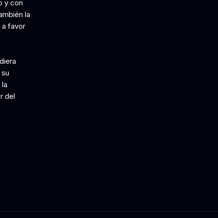
o y con
ambién la
 a favor
diera
 su
 la
r del