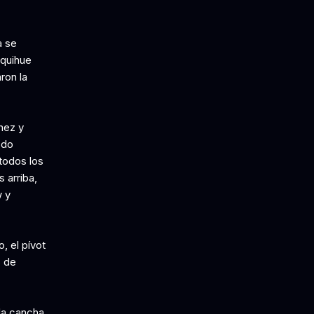
a se
nquihue
ron la
nez y
odo
todos los
 arriba,
w y
, el pívot
s de
la cancha,