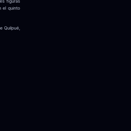
es figuras
 el quinto
e Quilpué,