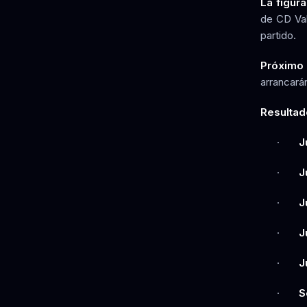
La figura
de CD Val
partido.
Próximo 
arrancará
Resultad
·
J
·
J
·
J
·
J
·
J
·
S