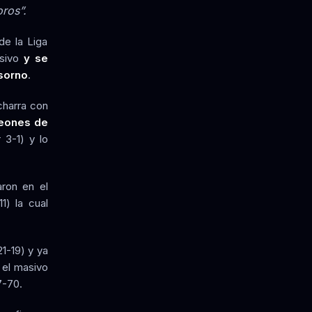
oros”.
de la Liga
nsivo
y se
sorno
.
charra con
Leones de
 3-1) y lo
ron en el
1) la cual
1-19) y ya
 el masivo
7-70.