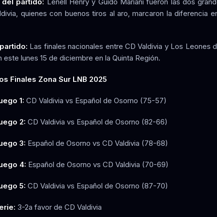
 del partido:
Lenell Henry y Guido Mariani fueron las dos grand
divia, quienes con buenos tiros al aro, marcaron la diferencia en
partido:
Las finales nacionales entre CD Valdivia y Los Leones d
n este lunes 15 de diciembre en la Quinta Región.
os Finales Zona Sur LNB 2025
uego 1:
CD Valdivia vs Español de Osorno (75-57)
uego 2:
CD Valdivia vs Español de Osorno (82-66)
uego 3:
Español de Osorno vs CD Valdivia (78-68)
uego 4:
Español de Osorno vs CD Valdivia (70-69)
uego 5:
CD Valdivia vs Español de Osorno (87-70)
erie:
3-2a favor de CD Valdivia