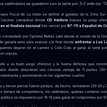
los valdivianos se quedaron con la serie por 3-2 ante los “T
nasio Fiscal de La Unión se definió al ganador de la Zona Sur 
 Cecinas Llanquihue donde
CD Valdivia
impuso su juego ofe
 en el finalista nacional
tras vencer por
87-70 a Español de O
to comandado por Cipriano Núñez salió desde el sonido de la chi
de ganarla serie para avanzar a la final donde
enfrentar a Los 
quienes dejaron en el camino a Colo-Colo al ganar la serie por
con creces.
bido a su buen juego ofensivo y la buena defensa que mostra
arto donde obtuvieron una cómoda ventaja de 11 puntos (30-1
ministrando y aumentando en los siguientes cuartos.
o y tercer parcial fueron parejos, de hecho, terminaron (20-20 y 2
imo tiempo de competencia, los valdivianos, quienes contaron con
 público se impusieron por 16-12 para ganar el compromiso por 8