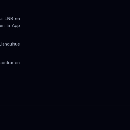
ela LNB en
en la App
Llanquihue
contrar en