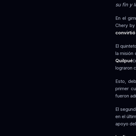
su fin y 
En el gim
Chery by
convirtió
El quinte
la misión 
Quilpué
(
lograron 
Esto, de
primer cu
fueron ad
El segund
en el últ
apoyo del