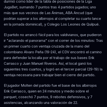
durmió como lider de la tabla de posiciones de la Liga
JugaBet, sumando 7 puntos tras 4 partidos jugados; uno
más que sus vecinos de Las Ánimas, ABA Ancud (que
podrían superar a los albirrojos al completar su cuarto lance
en la jornada dominical), y Colegio Los Leones de Quilpué.
El partido no arrancó fácil para los valdivianos, que pudieron
ir "aclarando el panorama" con el correr de los minutos: Tras
un primer cuarto con ventaja cruzada de la mano del
colombiano Alvaro Peña (19-24), el CDV encontró el camino
para defender la localía por el trabajo de sus bases Erik
Carrasco y Juan Manuel Riveros. Así, el local ganó los
siguientes tres cuartos, y logró en el tercer parcial (29-19) la
ventaja necesaria para trabajar bien el cierre del partido.
El jugador Molten del partido fue el base de los albirrojos
Erik Carrasco, quien en 24 minutos y medio sobre el
parquet, cosechó 7 puntos, 9 rebotes defensivos, y 7
asistencias, alcanzando una valoración de 22.