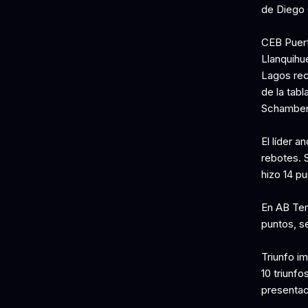
de Diego
CEB Puert
Llanquihu
Lagos rec
de la tabl
Schamber
El líder 
rebotes. 
hizo 14 pu
En AB Tem
puntos, s
Triunfo i
10 triunfo
presentac