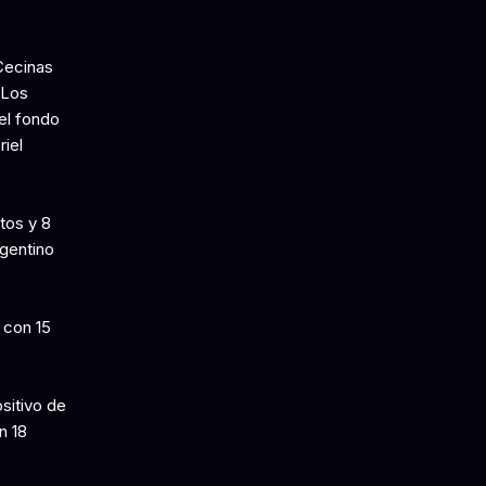
Cecinas
 Los
el fondo
riel
tos y 8
gentino
 con 15
sitivo de
n 18