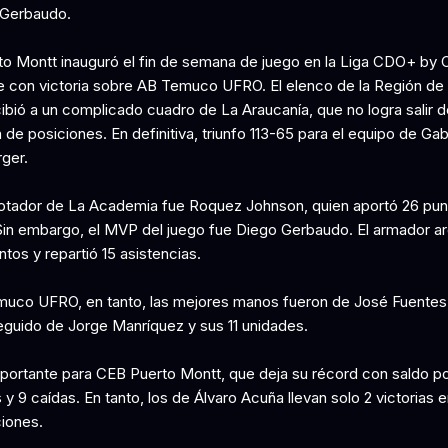
 Gerbaudo.
o Montt inauguró el fin de semana de juego en la Liga CDO+ by 
e con victoria sobre AB Temuco UFRO. El elenco de la Región de
ibió a un complicado cuadro de La Araucanía, que no logra salir d
a de posiciones. En definitiva, triunfo 113-65 para el equipo de Gab
ger.
anotador de La Academia fue Roquez Johnson, quien aportó 26 pun
Sin embargo, el MVP del juego fue Diego Gerbaudo. El armador ar
ntos y repartió 15 asistencias.
uco UFRO, en tanto, las mejores manos fueron de José Fuentes
eguido de Jorge Manríquez y sus 11 unidades.
mportante para CEB Puerto Montt, que deja su récord con saldo po
s y 9 caídas. En tanto, los de Álvaro Acuña llevan solo 2 victorias e
iones.