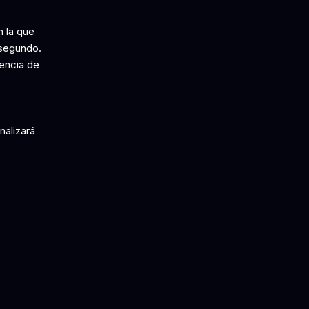
n la que
 segundo.
rencia de
nalizará