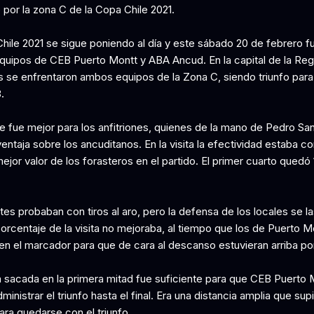
 por la zona C de la Copa Chile 2021.
hile 2021 se sigue poniendo al día y este sábado 20 de febrero fu
equipos de CEB Puerto Montt y ABA Ancud. En la capital de la Reg
 se enfrentaron ambos equipos de la Zona C, siendo triunfo para 
.
ue fue mejor para los anfitriones, quienes de la mano de Pedro Sa
ntaja sobre los ancuditanos. En la visita la efectividad estaba c
mejor valor de los forasteros en el partido. El primer cuarto quedó 
es probaban con tiros al aro, pero la defensa de los locales se la
l porcentaje de la visita no mejoraba, al tiempo que los de Puerto M
n el marcador para que de cara al descanso estuvieran arriba po
a sacada en la primera mitad fue suficiente para que CEB Puerto 
ministrar el triunfo hasta el final. Era una distancia amplia que sup
ara quedarse con el triunfo.