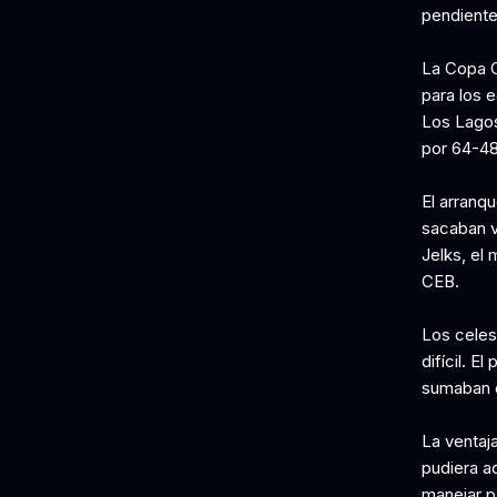
pendiente
La Copa C
para los 
Los Lagos
por 64-48
El arranq
sacaban ve
Jelks, el 
CEB.
Los celest
difícil. E
sumaban e
La ventaj
pudiera ad
manejar p