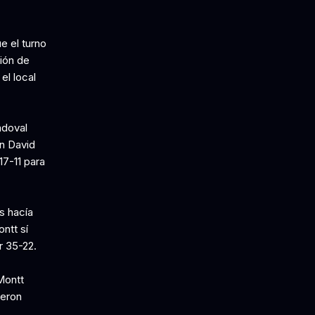
e el turno
ión de
el local
ndoval
on David
17-11 para
s hacía
ontt sí
r 35-22.
Montt
ieron