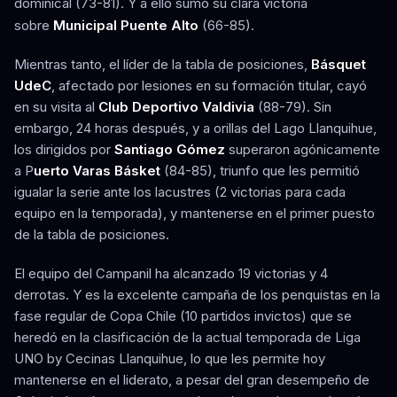
dominical (73-81). Y a ello sumó su clara victoria
sobre
Municipal Puente Alto
(66-85).
Mientras tanto, el líder de la tabla de posiciones,
Básquet
UdeC
, afectado por lesiones en su formación titular, cayó
en su visita al
Club Deportivo Valdivia
(88-79). Sin
embargo, 24 horas después, y a orillas del Lago Llanquihue,
los dirigidos por
Santiago Gómez
superaron agónicamente
a P
uerto Varas Básket
(84-85), triunfo que les permitió
igualar la serie ante los lacustres (2 victorias para cada
equipo en la temporada), y mantenerse en el primer puesto
de la tabla de posiciones.
El equipo del Campanil ha alcanzado 19 victorias y 4
derrotas. Y es la excelente campaña de los penquistas en la
fase regular de Copa Chile (10 partidos invictos) que se
heredó en la clasificación de la actual temporada de Liga
UNO by Cecinas Llanquihue, lo que les permite hoy
mantenerse en el liderato, a pesar del gran desempeño de