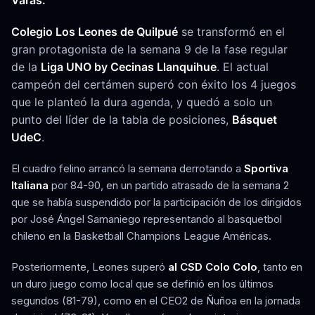
Varas.
Colegio Los Leones de Quilpué
se transformó en el
gran protagonista de la semana 9 de la fase regular
de la
Liga UNO by Cecinas Llanquihue
. El actual
campeón del certámen superó con éxito los 4 juegos
que le planteó la dura agenda, y quedó a solo un
punto del líder de la tabla de posiciones,
Básquet
UdeC
.
El cuadro felino arrancó la semana derrotando a
Sportiva
Italiana
por 84-90, en un partido atrasado de la semana 2
que se había suspendido por la participación de los dirigidos
por José Ángel Samaniego representando al basquetbol
chileno en la Basketball Champions League Américas.
Posteriormente, Leones superó
al CSD Colo Colo
, tanto en
un duro juego como local que se definió en los últimos
segundos (81-79), como en el CEO2 de Ñuñoa en la jornada