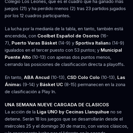
Colegio Los Leones, que es el cuadro que ha ganado más
juegos (21) y ha perdido menos (2) tras 23 partidos jugados
por los 12 cuadros participantes.
La lucha por la medianía de la tabla, en tanto, también está
encendida, con
Coolbet Español de Osorno
(16-
7),
Puerto Varas Básket
(14-9) y
Sportiva Italian
a (14-9)
igualados en el tercer puesto con 53 puntos; y
Municipal
Puente Alto
(10-13) con apenas dos puntos menos,
cerrando las posiciones de clasificación directa a playoffs.
En tanto,
ABA Ancud
(10-13),
CSD Colo Colo
(10-13),
Las
Ánima
s (9-14) y
Básket UC
(8-15) permanecen en la zona
de clasificación a Play In.
UNA SEMANA NUEVE CARGADA DE CLASICOS
La acción de la
Liga UNO by Cecinas Llanquihue
no se
detiene. Serán 18 los juegos que se desarrollarán desde el
miércoles 25 y el domingo 30 de marzo, con varios clásicos,