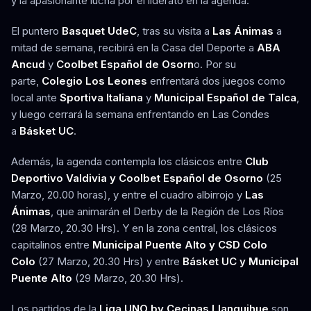
y la apasionante lucha por el liderato en la agenda.
El puntero
Basquet UdeC
, tras su visita a
Las Ánimas
a
mitad de semana, recibirá en la Casa del Deporte a
ABA
Ancud
y
Coolbet Español de Osorn
o. Por su
parte,
Colegio Los Leones
enfrentará dos juegos como
local ante
Sportiva Italiana
y
Municipal Español de Talca
,
y luego cerrará la semana enfrentando en Las Condes
a
Básket UC
.
Además, la agenda contempla los clásicos entre
Club
Deportivo Valdivia y Coolbet Español de Osorno
(25
Marzo, 20.00 horas), y entre el cuadro albirrojo y
Las
Ánimas
, que animarán el Derby de la Región de Los Ríos
(28 Marzo, 20.30 Hrs). Y en la zona central, los clásicos
capitalinos entre
Municipal Puente Alto y CSD Colo
Colo
(27 Marzo, 20.30 Hrs) y entre
Básket UC y Municipal
Puente
Alto
(29 Marzo, 20.30 Hrs).
Los partidos de la
Liga UNO by Cecinas Llanquihue
son