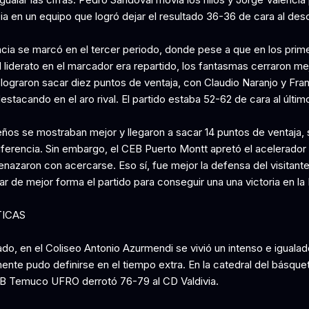
ia en un equipo que logró dejar el resultado 36-36 de cara al des
ncia se marcó en el tercer periodo, donde pese a que en los prim
 liderato en el marcador era repartido, los fantasmas cerraron mej
 lograron sacar diez puntos de ventaja, con Claudio Naranjo y Fra
stacando en el aro rival. El partido estaba 52-62 de cara al últim
ños se mostraban mejor y llegaron a sacar 14 puntos de ventaja, 
ferencia. Sin embargo, el CEB Puerto Montt apretó el acelerador 
enazaron con acercarse. Eso sí, fue mejor la defensa del visitant
r de mejor forma el partido para conseguir una una victoria en la 
TICAS
ado, en el Coliseo Antonio Azurmendi se vivió un intenso e igualad
ente pudo definirse en el tiempo extra. En la catedral del básque
AB Temuco UFRO derrotó 76-79 al CD Valdivia.