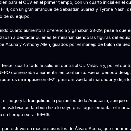
ien para el CDV en el primer tiempo, con un cuarto inicial en el q
1-14, con un gran arranque de Sebastián Suárez y Tyrone Nash, 
eo de su equipo.
undo cuarto aumentó la diferencia y ganaban 38-29, pese a que en 
aban a destacar quienes terminarían siendo las figuras del equip
lipe Acuña y Anthony Allen, guiados por el manejo de balón de Seb
 tercer cuarto todo le salió en contra al CD Valdivia y, por el contr
RO comenzaba a aumentar en confianza. Fue un periodo desigua
rasteros se impusieron 6-21, para dar vuelta el marcador y dejarl
, el juego y la tranquilidad la ponían los de la Araucanía, aunque e
 los valdivianos también hizo lo suyo para lograr empatar el marca
a un tiempo extra: 66-66.
largue estuvieron más precisos los de Álvaro Acuña, que sacaron 