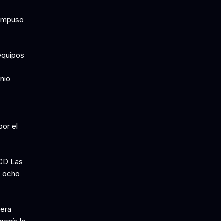
 impuso
equipos
nio
por el
CD Las
n ocho
dera
ponía la