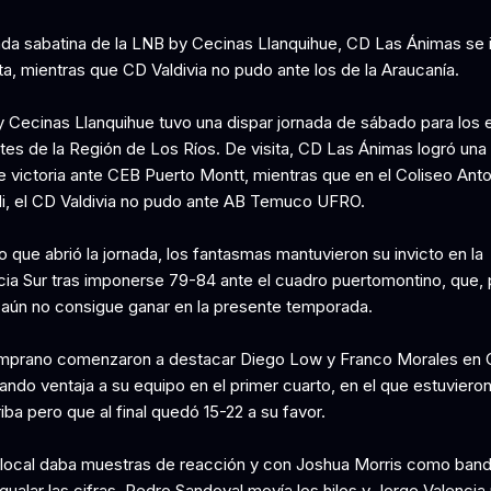
nada sabatina de la LNB by Cecinas Llanquihue, CD Las Ánimas se
ta, mientras que CD Valdivia no pudo ante los de la Araucanía.
 Cecinas Llanquihue tuvo una dispar jornada de sábado para los 
tes de la Región de Los Ríos. De visita, CD Las Ánimas logró una
e victoria ante CEB Puerto Montt, mientras que en el Coliseo Anto
, el CD Valdivia no pudo ante AB Temuco UFRO.
o que abrió la jornada, los fantasmas mantuvieron su invicto en la
ia Sur tras imponerse 79-84 ante el cuadro puertomontino, que, 
, aún no consigue ganar en la presente temporada.
mprano comenzaron a destacar Diego Low y Franco Morales en 
ando ventaja a su equipo en el primer cuarto, en el que estuviero
iba pero que al final quedó 15-22 a su favor.
 local daba muestras de reacción y con Joshua Morris como ban
gualar las cifras. Pedro Sandoval movía los hilos y Jorge Valencia 