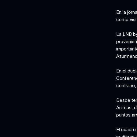
En la jor
como visi
La LNB by
provenien
important
Azurmendi
En el duel
Conferenc
contrario
Desde te
Ánimas, d
puntos arr
El cuadro
pudieron i