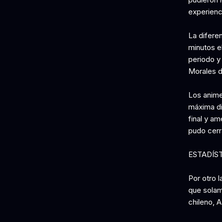
experienc
La difere
minutos el
periodo y
Morales de
Los anime
máxima di
final y am
pudo cerra
ESTADÍS
Por otro l
que solam
chileno, 