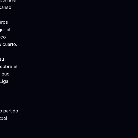
canso.
eros
or el
nco
o cuarto.
su
sobre el
e que
Liga.
o partido
tbol