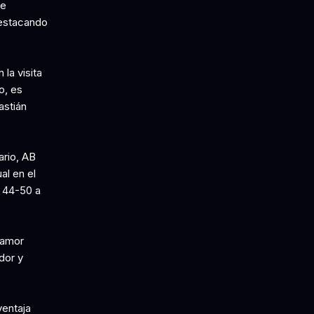
ue
destacando
la visita
o, es
astián
ario, AB
l en el
o 44-50 a
l amor
dor y
ventaja