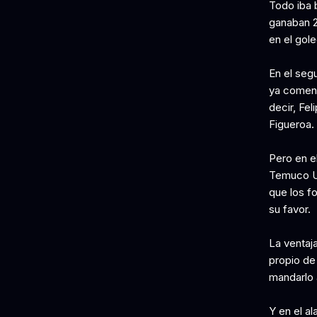
Todo iba b
ganaban 2
en el gol
En el seg
ya comenz
decir, Fe
Figueroa.
Pero en el
Temuco UF
que los fo
su favor.
La ventaja
propio de
mandarlo 
Y en el a