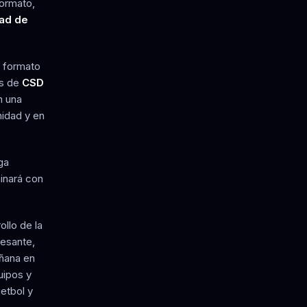
formato,
dad de
n formato
es de
CSD
n una
nidad y en
ga
inará con
ollo de la
resante,
añana en
uipos y
etbol y