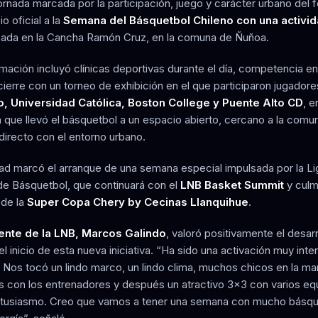
ornada marcada por la participación, juego y carácter urbano del 
io oficial a la
Semana del Básquetbol Chileno con una activi
zada en la Cancha Ramón Cruz, en la comuna de Ñuñoa.
mación incluyó clínicas deportivas durante el día, competencia e
cierre con un torneo de exhibición en el que participaron jugador
o, Universidad Católica, Boston College y Puente Alto CD
, e
 que llevó el básquetbol a un espacio abierto, cercano a la comu
directo con el entorno urbano.
dad marcó el arranque de una semana especial impulsada por la Li
de Básquetbol, que continuará con el
LNB Basket Summit
y culm
 de la
Super Copa Chery by Cecinas Llanquihue
.
ente de la LNB, Marcos Galindo
, valoró positivamente el desarr
el inicio de esta nueva iniciativa. “Ha sido una activación muy inte
. Nos tocó un lindo marco, un lindo clima, muchos chicos en la m
cas con los entrenadores y después un atractivo 3x3 con varios eq
tusiasmo. Creo que vamos a tener una semana con mucho básqu