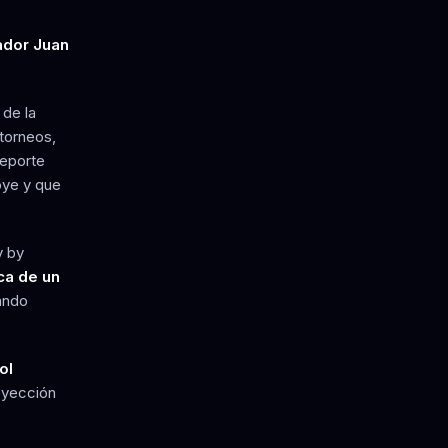
ador Juan
 de la
 torneos,
deporte
oye y que
y by
ca de un
ando
ol
oyección