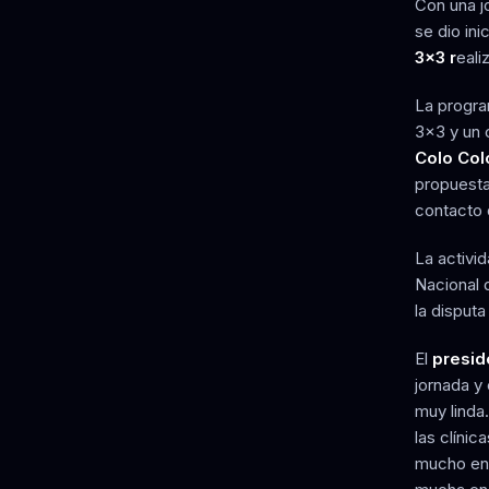
Con una j
se dio inic
3x3 r
eali
La progra
3x3 y un 
Colo Col
propuesta
contacto 
La activi
Nacional 
la disputa
El
presid
jornada y 
muy linda
las clíni
mucho en