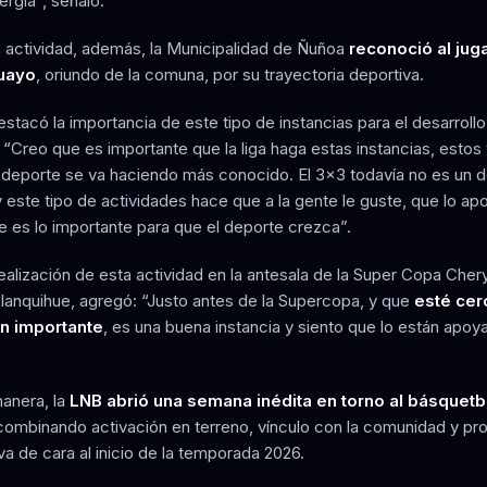
rgía”, señaló.
a actividad, además, la Municipalidad de Ñuñoa
reconoció al jug
uayo
, oriundo de la comuna, por su trayectoria deportiva.
tacó la importancia de este tipo de instancias para el desarrollo
. “Creo que es importante que la liga haga estas instancias, estos
 deporte se va haciendo más conocido. El 3x3 todavía no es un 
y este tipo de actividades hace que a la gente le guste, que lo ap
ue es lo importante para que el deporte crezca”.
ealización de esta actividad en la antesala de la Super Copa Cher
lanquihue, agregó: “Justo antes de la Supercopa, y que
esté cer
an importante
, es una buena instancia y siento que lo están apoy
anera, la
LNB abrió una semana inédita en torno al básquetb
 combinando activación en terreno, vínculo con la comunidad y pr
a de cara al inicio de la temporada 2026.