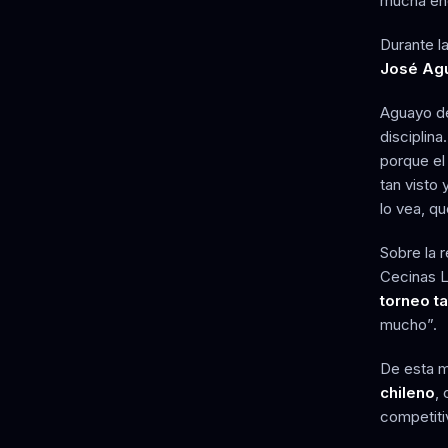
mucha ene
Durante l
José Ag
Aguayo des
disciplina
porque el
tan visto 
lo vea, q
Sobre la r
Cecinas L
torneo t
mucho”.
De esta m
chileno
,
competitiv