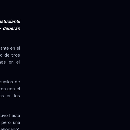
studiantil
 y deberán
ante en el
d de tiros
nes en el
pupilos de
ron con el
os en los
tuvo hasta
, pero una
ahogado’,