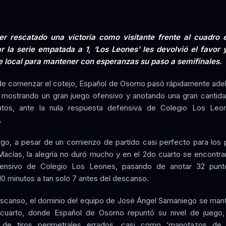
r rescatado una victoria como visitante frente al cuadro e
r la serie empatada a 1, ‘Los Leones’ les devolvió el favor
 local para mantener con esperanzas su paso a semifinales.
de comenzar el cotejo, Español de Osorno pasó rápidamente adel
mostrando un gran juego ofensivo y anotando una gran cantida
tos, ante la nula respuesta defensiva de Colegio Los Leo
.
go, a pesar de un comienzo de partido casi perfecto para los 
acías, la alegría no duró mucho y en el 2do cuarto se encontra
ensivo de Colegio Los Leones, pasando de anotar 32 punt
10 minutos a tan solo 7 antes del descanso.
escanso, el dominio del equipo de José Ángel Samaniego se man
 cuarto, donde Español de Osorno repuntó su nivel de juego
la de tiros perimetrales errados, casi como ‘manotazos de 