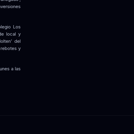
nversiones
legio Los
e local y
olten’ del
 rebotes y
unes a las