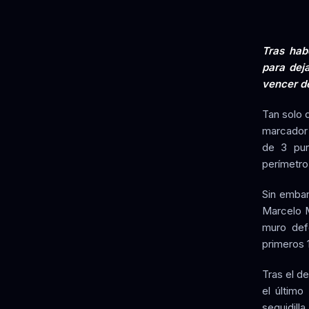
Tras habe
para deja
vencer de
Tan solo 
marcador 
de 3 pun
perímetro
Sin embar
Marcelo M
muro def
primeros 
Tras el d
el último
seguidil