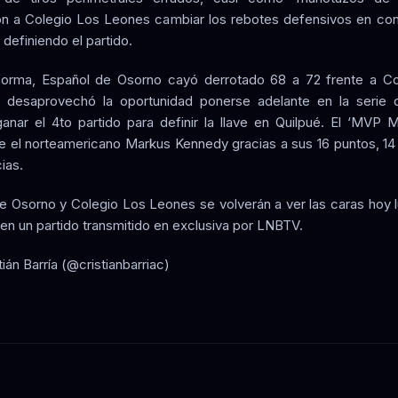
on a Colegio Los Leones cambiar los rebotes defensivos en co
definiendo el partido.
forma, Español de Osorno cayó derrotado 68 a 72 frente a Co
 desaprovechó la oportunidad ponerse adelante en la serie d
anar el 4to partido para definir la llave en Quilpué. El ‘MVP M
ue el norteamericano Markus Kennedy gracias a sus 16 puntos, 14
ias.
e Osorno y Colegio Los Leones se volverán a ver las caras hoy l
 en un partido transmitido en exclusiva por LNBTV.
tián Barría (@cristianbarriac)