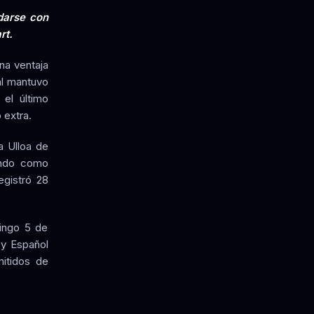
edarse con
rt.
na ventaja
al mantuvo
 el último
 extra.
a Ulloa de
endo como
egistró 28
mingo 5 de
 y Español
itidos de