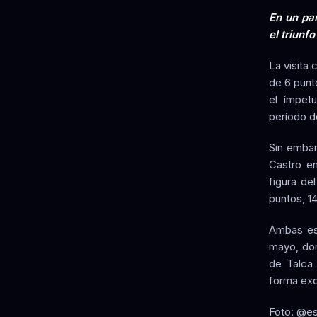
En un par
el triunf
La visita
de 6 punt
el ímpetu
período d
Sin embar
Castro e
figura de
puntos, 14
Ambas esc
mayo, don
de Talca
forma exc
Foto: @es