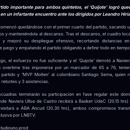
tido importante para ambos quintetos, el ‘Quijote’ logró qu
o en un infartante encuentro ante los dirigidos por Leandro Hiria
 comenzó quedándose con el primer cuarto del partido, sacando u
os y manteniéndola al descanso. Tras el descanso, el cuadro loc
 y mejoró su despliegue ofensivo, recortando distancias en
e juego y empatando el partido obligando a definir todo en tiempo
go, el esfuerzo no fue suficiente y el ‘Quijote’ derrotó a Navier
n overtime tras imponerse por un marcador de 65 a 76, teni
l partido y ‘MVP Molten’ al colombiano Santiago Serna, quien r
 rebotes y 3 asistencias.
uadras terminarán su participación en fase regular este do
de Naviera Ulloa de Castro recibirá a Basket UdeC (20.15 hrs)
 visitará a ABA Ancud (20.30 hrs), ambos compromisos transm
lusiva por LNBTV.
tudiouno.prod