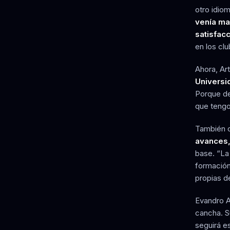
otro idiom
venía ma
satisfac
en los clu
Ahora, Ar
Universi
Porque de
que tengo
También o
avances,
base. “La
formación
propias d
Evandro A
cancha. Su
seguirá e