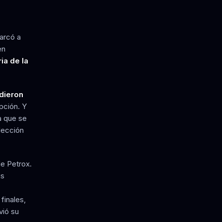
marcó a
en
ia de la
 dieron
pción. Y
a que se
lección
e Petrox.
us
 finales,
vió su