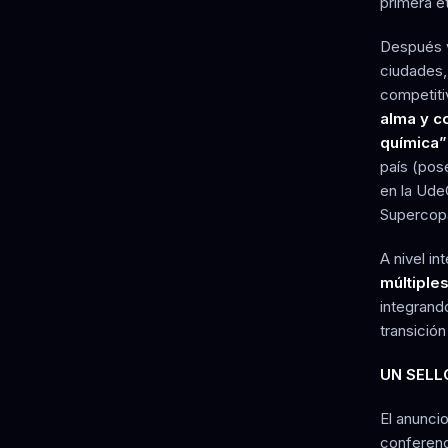
primera e
Después v
ciudades,
competiti
alma y c
química”
país (pos
en la Ude
Supercopa
A nivel in
múltiple
integrand
transición
UN SELL
El anuncio
conferenc