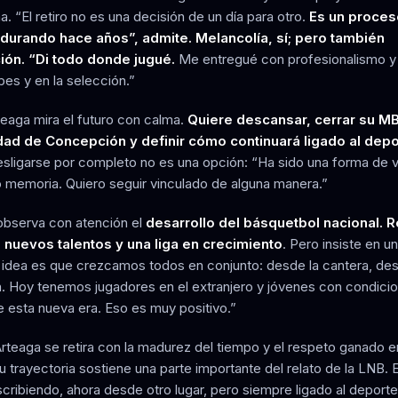
a. “El retiro no es una decisión de un día para otro.
Es un proces
durando hace años”, admite. Melancolía, sí; pero también
ción. “Di todo donde jugué.
Me entregué con profesionalismo y
bes y en la selección.”
teaga mira el futuro con calma.
Quiere descansar, cerrar su MB
dad de Concepción y definir cómo continuará ligado al depo
sligarse por completo no es una opción: “Ha sido una forma de 
 memoria. Quiero seguir vinculado de alguna manera.”
bserva con atención el
desarrollo del básquetbol nacional.
 nuevos talentos y una liga en crecimiento
. Pero insiste en un
 idea es que crezcamos todos en conjunto: desde la cantera, des
. Hoy tenemos jugadores en el extranjero y jóvenes con condici
e esta nueva era. Eso es muy positivo.”
rteaga se retira con la madurez del tiempo y el respeto ganado en
 trayectoria sostiene una parte importante del relato de la LNB. E
scribiendo, ahora desde otro lugar, pero siempre ligado al deport