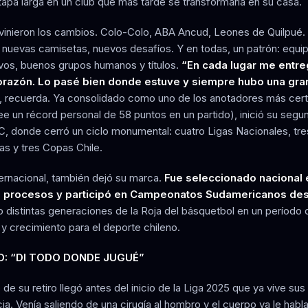
tapa larga en un club que más tarde se transformaría en su casa.
inieron los cambios. Colo-Colo, ABA Ancud, Leones de Quilpué.
 nuevas camisetas, nuevos desafíos. Y en todas, un patrón: equi
vos, buenos grupos humanos y títulos.
“En cada lugar me entr
orazón. Lo pasé bien donde estuve y siempre hubo una gra
, recuerda. Ya consolidado como uno de los anotadores más cert
ee un récord personal de 58 puntos en un partido), inició su segu
C, donde cerró un ciclo monumental: cuatro Ligas Nacionales, tre
s y tres Copas Chile.
ternacional, también dejó su marca.
Fue seleccionado nacional 
s procesos y participó en Campeonatos Sudamericanos de
o distintas generaciones de la Roja del básquetbol en un período 
 y crecimiento para el deporte chileno.
O: “DI TODO DONDE JUGUÉ”
 de su retiro llegó antes del inicio de la Liga 2025 que ya vive sus
ia. Venía saliendo de una cirugía al hombro y el cuerpo ya le habl