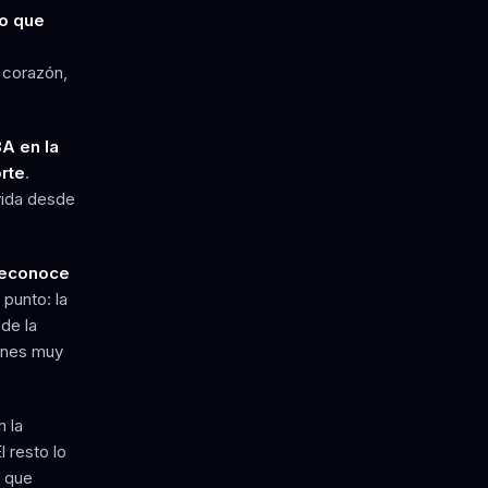
o que
 corazón,
A en la
rte
.
vida desde
 Reconoce
 punto: la
de la
ones muy
 la
l resto lo
e que