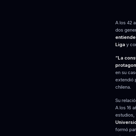
A los 42 
dos gener
entiende 
Liga
y con
“La const
protago
en su cas
extendió 
chilena.
Su relaci
A los 16 
estudios,
Universi
formó par