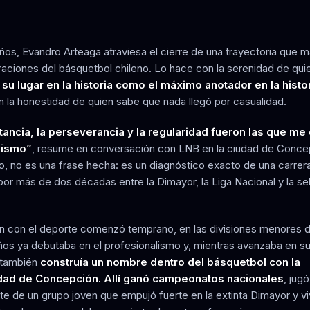
años, Evandro Arteaga atraviesa el cierre de una trayectoria que 
aciones del básquetbol chileno. Lo hace con la serenidad de qui
su lugar en la historia como el máximo anotador en la histor
 la honestidad de quien sabe que nada llegó por casualidad.
ancia, la perseverancia y la regularidad fueron las que me
nismo”
, resume en conversación con LNB en la ciudad de Conce
o, no es una frase hecha: es un diagnóstico exacto de una carrer
por más de dos décadas entre la Dimayor, la Liga Nacional y la se
ón con el deporte comenzó temprano, en las divisiones menores d
años ya debutaba en el profesionalismo y, mientras avanzaba en s
 también
construía un nombre dentro del básquetbol con la
dad de Concepción. Allí ganó campeonatos nacionales
, jugó
te de un grupo joven que empujó fuerte en la extinta Dimayor y vi