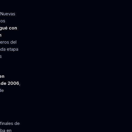
 Nuevas
pos
egué con
n
eros del
nda etapa
s
en
sde 2006
,
de
 finales de
aba en