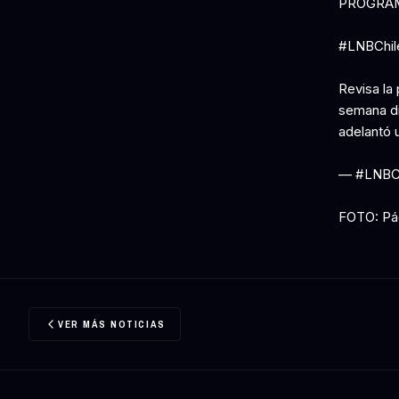
PROGRAM
#LNBChi
Revisa la
semana dis
adelantó 
— #LNBCHI
FOTO: Pág
VER MÁS NOTICIAS