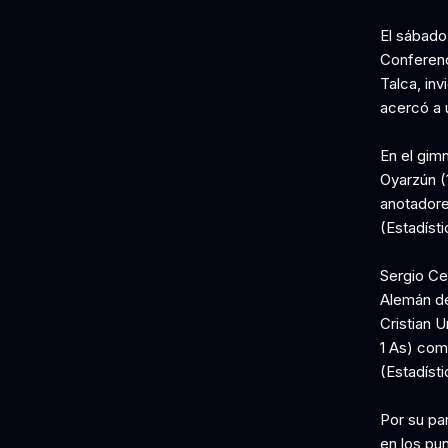
El sábado
Conferenci
Talca, inv
acercó a 
En el gimn
Oyarzún (
anotadores
(Estadísti
Sergio Cep
Alemán de
Cristian U
1 As) como
(Estadísti
Por su par
en los pun