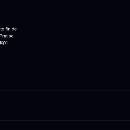
te fin de
Prat se
dQYjl