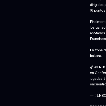
dirigidos 
16 puntos 
Finalment
los ganad
anotados p
Francisco 
En zona de
Italiana.
🏀 #LNBCh
en Confer
jugadas 9
encuentro
— #LNBCH