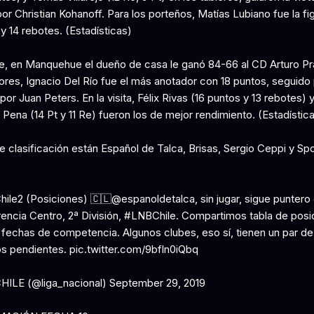
por Christian Kohanoff. Para los porteños, Matías Lubiano fue la fi
y 14 rebotes. (Estadísticas)
e, en Manquehue el dueño de casa le ganó 84-66 al CD Arturo Pra
ores, Ignacio Del Río fue el más anotador con 18 puntos, seguido 
or Juan Peters. En la visita, Félix Rivas (16 puntos y 13 rebotes) 
Pena (14 Pt y 11 Re) fueron los de mejor rendimiento. (Estadístic
 clasificación están Español de Talca, Brisas, Sergio Ceppi y Spo
ile2 (Posiciones) 🇨🇱@espanoldetalca, sin jugar, sigue puntero 
encia Centro, 2ª División, #LNBChile. Compartimos tabla de posi
 fechas de competencia. Algunos clubes, eso sí, tienen un par de
s pendientes. pic.twitter.com/9bfln0iQbq
ILE (@liga_nacional) September 29, 2019