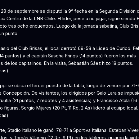
 28 de septiembre se disputó la 9ª fecha en la Segunda División d
a Centro de la LNB Chile. El líder, pese a no jugar, sigue siendo 
icto tras ocho encuentros. Luego de la jornada sabatina, Club Bri
un punto.
asio del Club Brisas, el local derrotó 69-58 a Liceo de Curicó. Fe
14 puntos) y el capitán Sascha Frings (14 puntos) fueron los más
 de los capitalinos. En la visita, Sebastián Sáez hizo 18 puntos.
cas)
pi se ubica el tercer puesto de la tabla, luego de vencer por 71-
 Concepción. De visitantes, los dirigidos por Galo Lara se impus
ruutia (21 puntos, 7 rebotes y 4 asistencias) y Francisco Atala (16 
 figuras. Sergio Mijares (20 Pt, 11 Re, 2 As) lideró al equipo local.
cas)
te, Stadio Italiano le ganó 78-71 a Sportiva Italiana. Esteban Viver
tos, y Tomás Villarejo (12 Re, 9 Pt) en los tableros, guiaron la vict