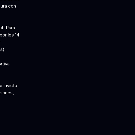
gura con
t. Para
por los 14
y
as)
rtiva
e invicto
ciones,