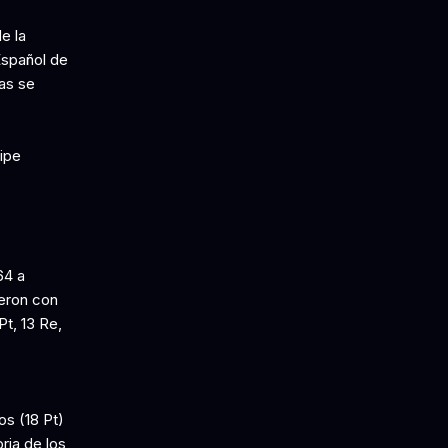
e la
Español de
sas se
lipe
64 a
ieron con
Pt, 13 Re,
os (18 Pt)
oria de los