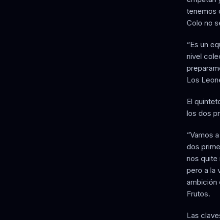
tenemos q
Colo no se
“Es un eq
nivel col
preparamo
Los Leon
El quintet
los dos p
“Vamos a 
dos prime
nos quite
pero a la
ambición 
Frutos.
Las claves