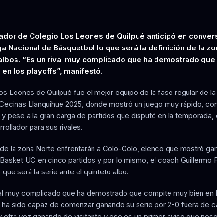
nador de Colegio Los Leones de Quilpué anticipó en conver
ga Nacional de Básquetbol lo que será la definición de la z
 albos. “Es un rival muy complicado que ha demostrado que
en los playoffs”, manifestó.
os Leones de Quilpué fue el mejor equipo de la fase regular de la
Cecinas Llanquihue 2025, donde mostró un juego muy rápido, co
 y pese a la gran carga de partidos que disputó en la temporada,
arrollador para sus rivales.
al de la zona Norte enfrentarán a Colo-Colo, elenco que mostró gar
a Basket UC en cinco partidos y por lo mismo, el coach Guillermo F
o que será la serie ante el quinteto albo.
val muy complicado que ha demostrado que compite muy bien en 
y ha sido capaz de comenzar ganando su serie por 2-0 fuera de ca
 otra vez ganando de visitante y eso es un primer aviso que noso