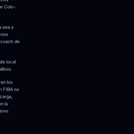
ue Colo-
a sea a
 nos
l coach de
de local
albos.
 en los
ón FIBA no
 carga,
n la
tuvo