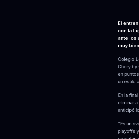
El entre
con la Li
ante los
muy bien 
Colegio L
Chery by 
en puntos
un estilo 
En la fin
eliminar 
anticipó l
“Es un ri
playoffs 
empatan y