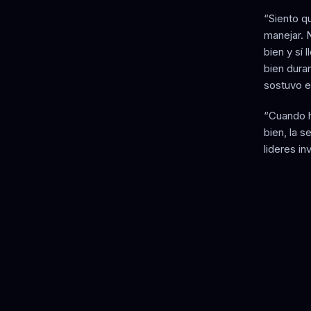
“Siento q
manejar. 
bien y sí 
bien duran
sostuvo e
“Cuando h
bien, la 
lideres in