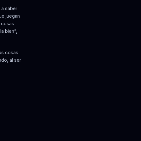
 a saber
ue juegan
s cosas
la bien”,
las cosas
do, al ser