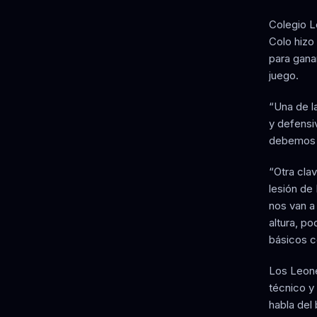
Colegio L
Colo hizo
para ganar
juego.
“Una de l
y defensi
debemos t
“Otra clav
lesión de
nos van a 
altura, po
básicos c
Los Leone
técnico y 
habla del 