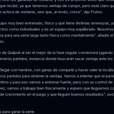
ue recibir, ya que tenemos ventaja de campo, pero está claro q
 achica de visitante, sino que, al revés, crece”, dijo Frutos.
uipo muy bien entrenado, físico y que tiene distintas amenazas, y
ectivo como individuales y es un equipo muy equilibrado. Nosotros
s para una serie larga tanto física como mentalmente”, añadió e
es.
o de Quilpué al ser el mejor de la fase regular comenzará jugando 
rimeros partidos, instancia donde buscarán sacar ventaja ante los 
llegar con hambre, con ganas de competir y hacer valer la localía
ros partidos para obtener la ventaja. Vamos a intentar que el par
 ritmo y para eso vamos a entrenar fuerte, pero con un control de
 vez, vamos a trabajar bien físicamente y espero que lleguemos co
de crecimiento en el juego y que lleguen buenos resultados”, sos
 para ganar la serie