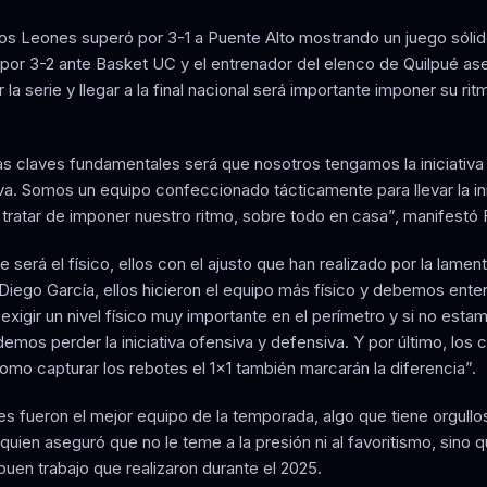
os Leones superó por 3-1 a Puente Alto mostrando un juego sólid
 por 3-2 ante Basket UC y el entrenador del elenco de Quilpué as
 la serie y llegar a la final nacional será importante imponer su ri
as claves fundamentales será que nosotros tengamos la iniciativa
va. Somos un equipo confeccionado tácticamente para llevar la ini
ratar de imponer nuestro ritmo, sobre todo en casa”, manifestó 
e será el físico, ellos con el ajusto que han realizado por la lamen
 Diego García, ellos hicieron el equipo más físico y debemos ent
exigir un nivel físico muy importante en el perímetro y si no estam
demos perder la iniciativa ofensiva y defensiva. Y por último, los
omo capturar los rebotes el 1x1 también marcarán la diferencia”.
s fueron el mejor equipo de la temporada, algo que tiene orgullos
quien aseguró que no le teme a la presión ni al favoritismo, sino 
buen trabajo que realizaron durante el 2025.