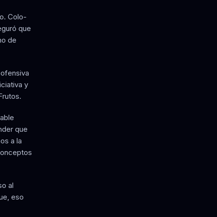
o. Colo-
eguró que
tmo de
 ofensiva
ciativa y
Frutos.
table
ender que
os a la
 conceptos
o al
que, eso