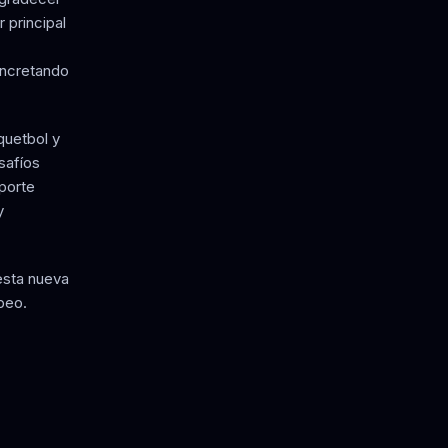
 principal
oncretando
quetbol y
safíos
porte
y
esta nueva
peo.