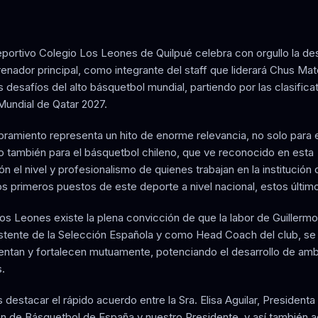
eportivo Colegio Los Leones de Quilpué celebra con orgullo la de
renador principal, como integrante del staff que liderará Chus Ma
s desafíos del alto básquetbol mundial, partiendo por las clasifica
Mundial de Qatar 2027.
ramiento representa un hito de enorme relevancia, no solo para 
ino también para el básquetbol chileno, que ve reconocido en esta
n el nivel y profesionalismo de quienes trabajan en la institución
os primeros puestos de este deporte a nivel nacional, estos últim
s Leones existe la plena convicción de que la labor de Guillermo
tente de la Selección Española y como Head Coach del club, se
tan y fortalecen mutuamente, potenciando el desarrollo de am
.
estacar el rápido acuerdo entre la Sra. Elisa Aguilar, Presidenta 
n de Básquetbol de España y nuestro Presidente, y así también 