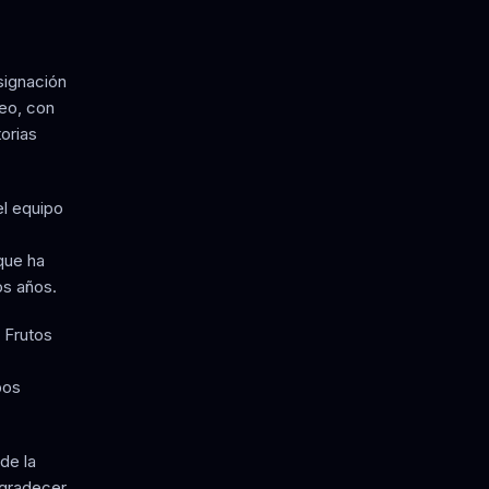
signación
teo, con
torias
el equipo
 que ha
os años.
 Frutos
bos
de la
agradecer