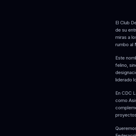
E
l Club D
de su ent
miras a lo
rumbo al 
Este nomb
felino, s
designació
liderado l
En CDC Lo
como Asis
complemen
proyectos
Queremos d
Federació