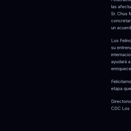
las afect
Sr. Chus 
concretar
un acuerd
Los Felin
su entren
internaci
ayudará a 
enriquece
Felicitam
etapa que
Directorio
CDC Los 