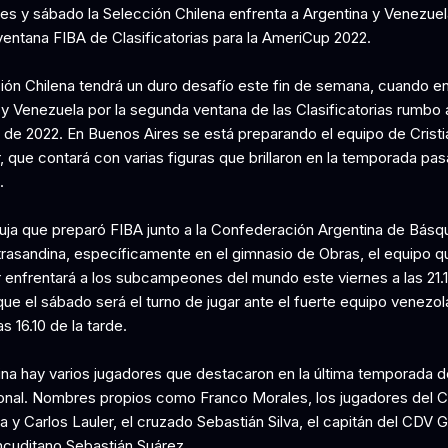
nes y sábado la Selección Chilena enfrenta a Argentina y Venezuela
entana FIBA de Clasificatorias para la AmeriCup 2022.
ión Chilena tendrá un duro desafío este fin de semana, cuando en
 y Venezuela por la segunda ventana de las Clasificatorias rumbo 
de 2022. En Buenos Aires se está preparando el equipo de Cristi
, que contará con varias figuras que brillaron en la temporada pa
.
buja que preparó FIBA junto a la Confederación Argentina de Básq
 trasandina, específicamente en el gimnasio de Obras, el equipo q
 enfrentará a los subcampeones del mundo este viernes a las 21.1
ue el sábado será el turno de jugar ante el fuerte equipo venezol
as 16.10 de la tarde.
ina hay varios jugadores que destacaron en la última temporada d
onal. Nombres propios como Franco Morales, los jugadores del 
a y Carlos Lauler, el cruzado Sebastián Silva, el capitán del CDV 
ancuditano Sebastián Suárez.