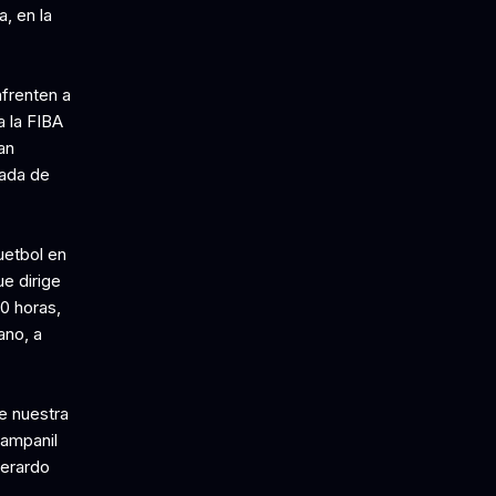
, en la
frenten a
a la FIBA
an
sada de
uetbol en
ue dirige
0 horas,
ano, a
e nuestra
Campanil
Gerardo