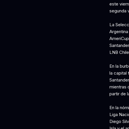
este vier
segunda v
La Selecc
Argentina
AmeriCup 
Santander
LNB Chile
En la bur
la capital
Santander
mientras q
partir de l
En la nóm
Liga Naci
Diego Silv
Isla y el 