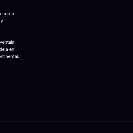
ro como
 y
 ventaja
deja en
ntinental.