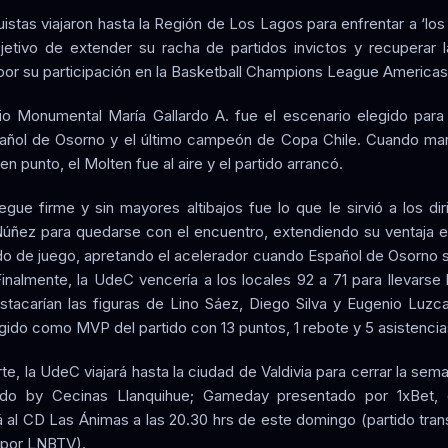
istas viajaron hasta la Región de Los Lagos para enfrentar a ‘los 
jetivo de extender su racha de partidos invictos y recuperar 
por su participación en la Basketball Champions League Americas
io Monumental María Gallardo A. fue el escenario elegido para 
añol de Osorno y el último campeón de Copa Chile. Cuando ma
en punto, el Molten fue al aire y el partido arrancó.
egue firme y sin mayores altibajos fue lo que le sirvió a los dir
Núñez para quedarse con el encuentro, extendiendo su ventaja e
do de juego, apretando el acelerador cuando Español de Osorno 
Finalmente, la UdeC vencería a los locales 92 a 71 para llevarse l
tacarían las figuras de Lino Sáez, Diego Silva y Eugenio Luzc
egido como MVP del partido con 13 puntos, 1 rebote y 5 asistencia
te, la UdeC viajará hasta la ciudad de Valdivia para cerrar la sem
do by Cecinas Llanquihue; Gameday presentado por 1xBet,
á al CD Las Ánimas a las 20.30 hrs de este domingo (partido tran
 por LNBTV).