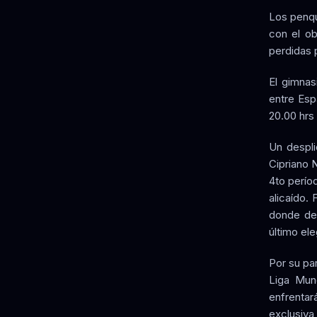
Los penqu
con el ob
perdidas 
El gimnas
entre Esp
20.00 hrs 
Un despli
Cipriano 
4to perío
alicaído. 
donde des
último el
Por su par
Liga Mun
enfrentar
exclusiva