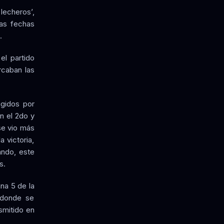
lecheros’,
las fechas
.
el partido
rcaban las
igidos por
n el 2do y
se vio más
a victoria,
ando, este
s.
ana 5 de la
 donde se
smitido en