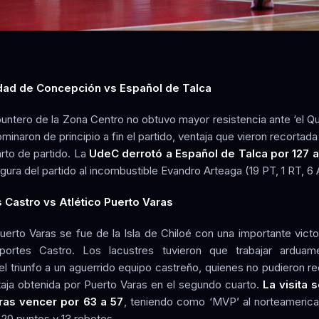
dad de Concepción vs Español de Talca
puntero de la Zona Centro no obtuvo mayor resistencia ante ‘el Qu
minaron de principio a fin el partido, ventaja que vieron recortada
arto de partido. La
UdeC derrotó a Español de Talca por 127 a
gura del partido al incombustible Evandro Arteaga (19 PT, 1 RT, 6 
 Castro vs Atlético Puerto Varas
Puerto Varas se fue de la Isla de Chiloé con una importante victor
eportes Castro. Los lacustres tuvieron que trabajar arduam
 el triunfo a un aguerrido equipo castreño, quienes no pudieron r
taja obtenida por Puerto Varas en el segundo cuarto.
La visita s
tras vencer por 63 a 57
, teniendo como ‘MVP’ al norteameric
20 puntos y 13 rebotes.