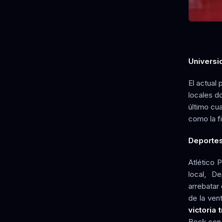
Universi
El actual 
locales do
último cu
como la fi
Deportes
Atlético 
local, D
arrebatar
de la ven
victoria 
Beck con 