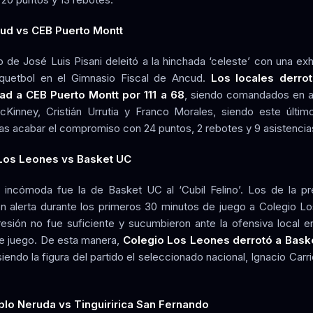
d vs CEB Puerto Montt
to de José Luis Pisani deleitó a la hinchada ‘celeste’ con una exh
quetbol en el Gimnasio Fiscal de Ancud.
Los locales derro
d a CEB Puerto Montt por 111 a 68
, siendo comandados en a
Kinney, Cristián Urrutia y Franco Morales, siendo este últi
ras acabar el compromiso con 24 puntos, 2 rebotes y 9 asistencia
Los Leones vs Basket UC
a incómoda fue la de Basket UC al ‘Cubil Felino’. Los de la pre
en alerta durante los primeros 30 minutos de juego a Colegio L
resión no fue suficiente y sucumbieron ante la ofensiva local en
e juego. De esta manera,
Colegio Los Leones derrotó a Bask
siendo la figura del partido el seleccionado nacional, Ignacio Carr
blo Neruda vs Tinguiririca San Fernando