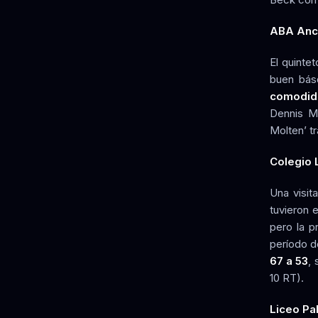
ABA Ancu
El quinte
buen bás
comodida
Dennis Mc
Molten’ t
Colegio 
Una visit
tuvieron 
pero la p
período d
67 a 53
, 
10 RT).
Liceo Pa