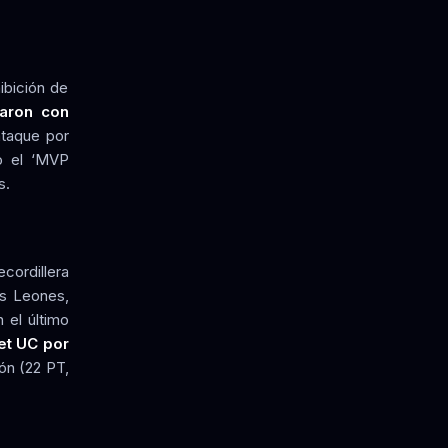
ibición de
taron con
taque por
mo el ‘MVP
s.
cordillera
os Leones,
 el último
et UC por
ión (22 PT,