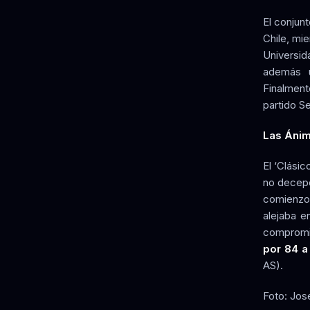
El conjun
Chile, mie
Universid
además u
Finalment
partido Se
Las Ánim
El ‘Clási
no decepc
comienzo 
alejaba e
compromi
por 84 a
AS).
Foto: Jos