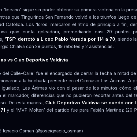
to ‘liceano’ sigue sin poder obtener su primera victoria en la pre
ntras que Tinguiririca San Fernando volvió a los triunfos luego d
ad Católica. Los ‘loros’ marcaron el ritmo de principio a fin, d
na gran cuota goleadora, promediando casi 29 puntos po
e,
‘TSF’ derrotó a Liceo Pablo Neruda por 114 a 70
, siendo la
rgio Chialva con 28 puntos, 19 rebotes y 2 asistencias.
as vs Club Deportivo Valdivia
co del Calle-Calle’ fue el encargado de cerrar la fecha a mitad d
ionaron a la hinchada presente en el Gimnasio Las Ánimas. A p
igualado, Las Ánimas vio con el pasar de los minutos cómo e
n el marcador, diferencias que no pudieron recortar antes del t
so. De esta manera,
Club Deportivo Valdivia se quedó con la
 71
y el ‘MVP Molten’ del partido fue para Fabián Martinez (20 P
é Ignacio Osman (@joseignacio_osman)