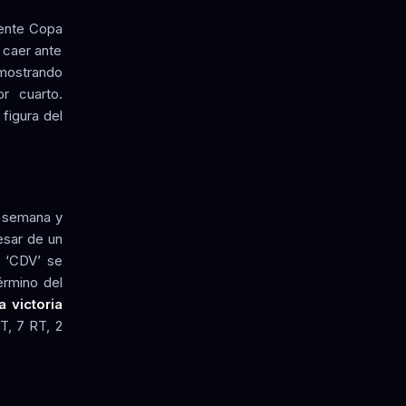
sente Copa
e caer ante
emostrando
r cuarto.
 figura del
e semana y
esar de un
l ‘CDV’ se
érmino del
 victoria
T, 7 RT, 2