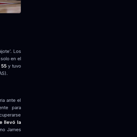
ijote’. Los
 solo en el
 55
y tuvo
AS).
ia ante el
ente para
ecuperarse
e llevó la
ano James