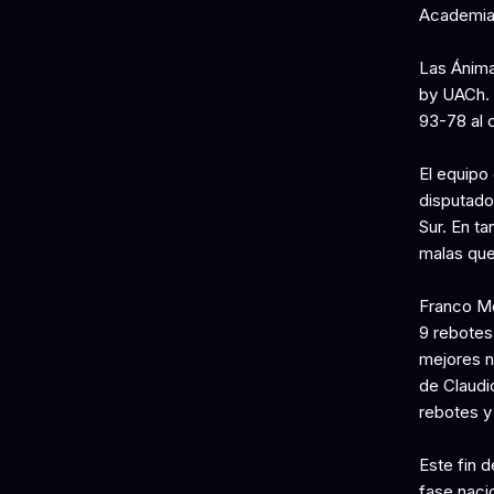
Academia 
Las Ánima
by UACh. 
93-78 al 
El equipo 
disputados
Sur. En ta
malas que
Franco Mo
9 rebotes)
mejores n
de Claudio
rebotes y 
Este fin 
fase naci