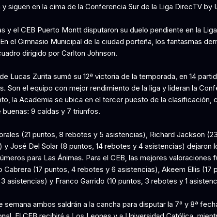
y siguen en la cima de la Conferencia Sur de la Liga DirecTV by
s y el CEB Puerto Montt disputaron su duelo pendiente en la Lig
En el Gimnasio Municipal de la ciudad porteña, los fantasmas der
cuadro dirigido por Carlton Johnson.
de Lucas Zurita sumó su 12ª victoria de la temporada, en 14 parti
. Son el equipo con mejor rendimiento de la liga y lideran la Conf
nto, la Academia se ubica en el tercer puesto de la clasificación,
 buenas: 9 caídas y 7 triunfos.
rales (21 puntos, 8 rebotes y 5 asistencias), Richard Jackson (2
 y José Del Solar (8 puntos, 14 rebotes y 4 asistencias) dejaron l
úmeros para Las Ánimas. Para el CEB, las mejores valoraciones f
 Cabrera (17 puntos, 4 rebotes y 6 asistencias), Akeem Ellis (17 
3 asistencias) y Franco Garrido (10 puntos, 3 rebotes y 1 asistenc
de semana ambos saldrán a la cancha para disputar la 7ª y 8ª fech
onal. El CEB recibirá a Los Leones y a Universidad Católica, mient