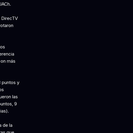
 UACh.
a DirecTV
rotaron
dos
erencia
 con más
3 puntos y
os
ueron las
puntos, 9
ias).
a de la
ras que