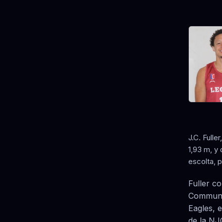
J.C. Fulle
1,93 m, y
escolta, 
Fuller c
Communit
Eagles, e
de la N