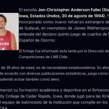
El escolta
Jon-Christopher Anderson Fuller (Sio
Iowa, Estados Unidos, 30 de agosto de 1994)
, 
incorporado como nuevo refuerzo extranjero d
de Quilpué, en reemplazo de James Watherspoo
antesala del decisivo quinto juego de cuartos de 
Español de Osorno.
El fichaje fue informado esta tarde por la Dirección d
Competiciones de LNB Chile.
r, de 28 años de edad, es de nacionalidad estadounidense. Su altu
 de acuerdo con diversas publicaciones estadísticas, juega como
pudiendo actuar también como alero.
omenzó su formación académica y deportiva en el Kirkwoo
y College de Cedar Rapids, Iowa, donde jugó para las Ki
l equipo de baloncesto de la institución que compite en los
JCAA.