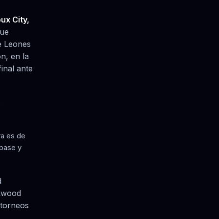
ux City,
fue
e Leones
n, en la
final ante
e
ra es de
 base y
d
rkwood
 torneos