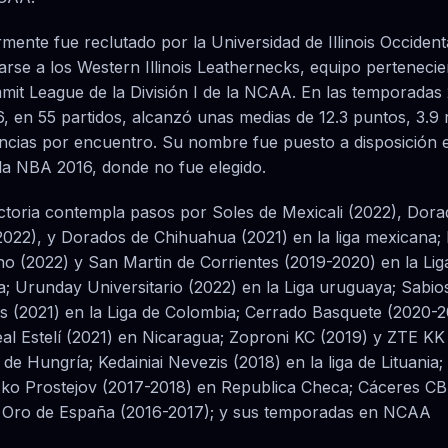
mente fue reclutado por la Universidad de Illinois Occident
arse a los Western Illinois Leathernecks, equipo pertenecie
it League de la División I de la NCAA. En las temporadas
6, en 55 partidos, alcanzó unas medias de 12.3 puntos, 3.9 
tencias por encuentro. Su nombre fue puesto a disposición e
 la NBA 2016, donde no fue elegido.
ctoria contempla pasos por Soles de Mexicali (2022), Dora
(2022), y Dorados de Chihuahua (2021) en la liga mexicana;
o (2022) y San Martin de Corrientes (2019-2020) en la Lig
a; Urunday Universitario (2022) en la Liga uruguaya; Sabio
s (2021) en la Liga de Colombia; Cerrado Basquete (2020-2
Real Estelí (2021) en Nicaragua; Zoproni KC (2019) y ZTE KK
a de Hungría; Kedainiai Nevezis (2018) en la liga de Lituania;
o Prostejov (2017-2018) en Republica Checa; Cáceres CB 
 Oro de España (2016-2017); y sus temporadas en NCAA