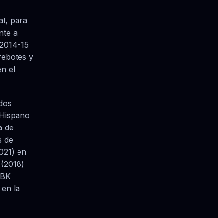
al, para
nte a
 2014-15
rebotes y
n el
dos
 Hispano
a de
s de
021) en
 (2018)
 BK
en la