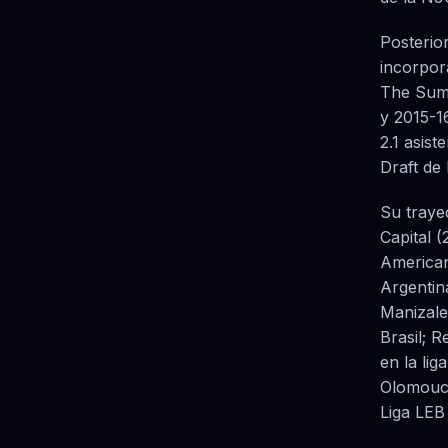
Posterior
incorpor
The Summ
y 2015-1
2.1 asis
Draft de
Su traye
Capital 
American
Argentin
Manizale
Brasil; 
en la lig
Olomouck
Liga LEB