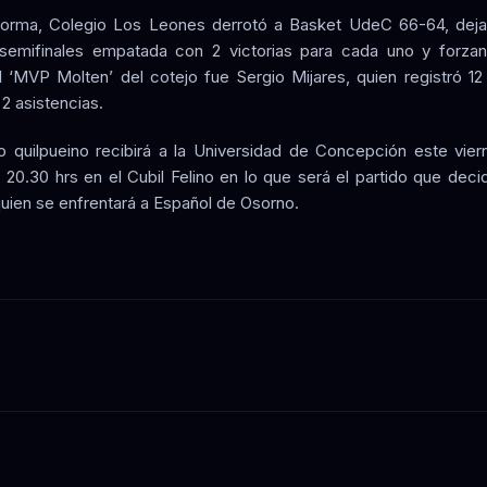
orma, Colegio Los Leones derrotó a Basket UdeC 66-64, deja
semifinales empatada con 2 victorias para cada uno y forza
El ‘MVP Molten’ del cotejo fue Sergio Mijares, quien registró 12
2 asistencias.
to quilpueino recibirá a la Universidad de Concepción este vie
s 20.30 hrs en el Cubil Felino en lo que será el partido que decid
 quien se enfrentará a Español de Osorno.