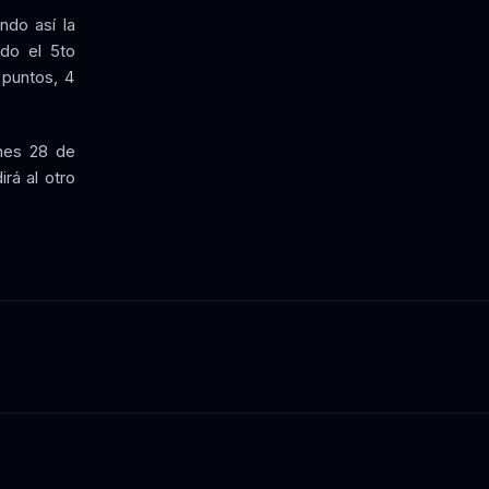
ndo así la
ndo el 5to
 puntos, 4
rnes 28 de
irá al otro