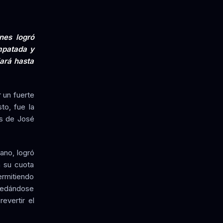
nes logró
empatada y
jará hasta
r un fuerte
to, fue la
os de José
ano, logró
a su cuota
ermitiendo
quedándose
evertir el