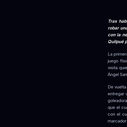
Tras hab
robar una
con la ne
Quilpué p
La primera
juego fís
visita qu
Ángel Sam
De vuelta
entregar 
goleadora
que el cu
con el cu
marcador y