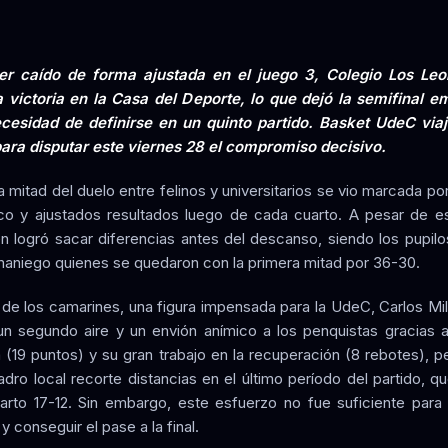
er caído de forma ajustada en el juego 3, Colegio Los Leo
 victoria en la Casa del Deporte, lo que dejó la semifinal 
cesidad de definirse en un quinto partido. Basket UdeC via
ara disputar este viernes 28 el compromiso decisivo.
 mitad del duelo entre felinos y universitarios se vio marcada po
ico y ajustados resultados luego de cada cuarto. A pesar de es
ien logró sacar diferencias antes del descanso, siendo los pupil
aniego quienes se quedaron con la primera mitad por 36-30.
 de los camarines, una figura impensada para la UdeC, Carlos Mil
un segundo aire y un envión anímico a los penquistas gracias 
 (19 puntos) y su gran trabajo en la recuperación (8 rebotes), p
adro local recorte distancias en el último período del partido, 
arto 17-12. Sin embargo, este esfuerzo no fue suficiente para r
 conseguir el pase a la final.