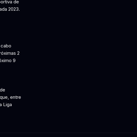
portiva de
rada 2023.
a cabo
próximas 2
róximo 9
 de
que, entre
a Liga