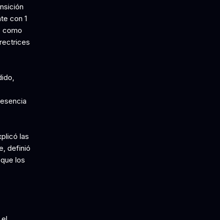
nsición
te con 1
23 como
rectrices
dido,
resencia
plicó las
e, definió
 que los
 el