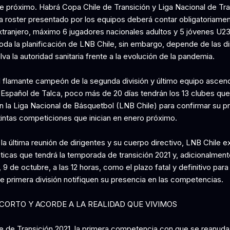
e próximo. Habrá Copa Chile de Transición y Liga Nacional de Tra
a roster presentado por los equipos deberá contar obligatoriamen
xtranjero, máximo 6 jugadores nacionales adultos y 5 jóvenes U
oda la planificación de LNB Chile, sin embargo, depende de las di
va la autoridad sanitaria frente a la evolución de la pandemia.
el flamante campeón de la segunda división y último equipo ascen
 Español de Talca, poco más de 20 días tendrán los 13 clubes que
 la Liga Nacional de Básquetbol (LNB Chile) para confirmar su p
stintas competiciones que inician en enero próximo.
a última reunión de dirigentes y su cuerpo directivo, LNB Chile ex
ticas que tendrá la temporada de transición 2021 y, adicionalment
, 9 de octubre, a las 12 horas, como el plazo fatal y definitivo para
e primera división notifiquen su presencia en las competencias.
CORTO Y ACORDE A LA REALIDAD QUE VIVIMOS
e de Transición 2021, la primera competencia con que se reanuda