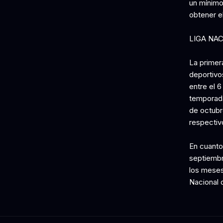
un mínimo 
obtener el
LIGA NA
La primera
deportivos
entre el 
temporada
de octubr
respectiv
En cuanto
septiembr
los meses
Nacional 