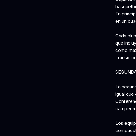
básquetbol
En princip
en un cuad
Cada club
que incluy
como máxi
Transición
SEGUNDA
La segund
igual que 
Conferenc
campeón d
Los equip
compuesta