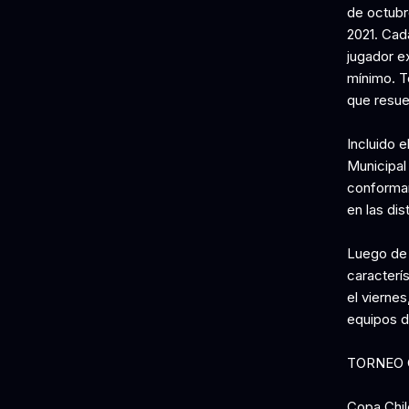
de octubr
2021. Cad
jugador e
mínimo. T
que resuel
Incluido 
Municipal
conforman
en las di
Luego de l
caracterís
el viernes
equipos d
TORNEO 
Copa Chil