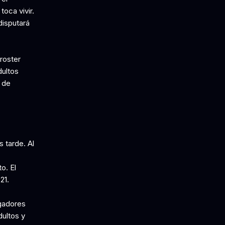
toca vivir.
disputará
roster
dultos
 de
 tarde. Al
o. El
21.
ugadores
ultos y