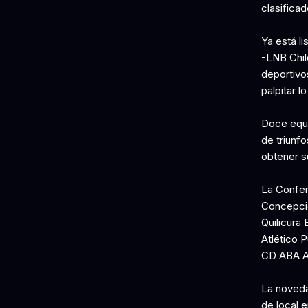
clasificad
Ya está li
-LNB Chil
deportivo
palpitar l
Doce equi
de triunfo
obtener su
La Confer
Concepció
Quilicura
Atlético 
CD ABA A
La noveda
de local 