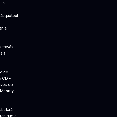
CTV.
 Básquetbol
an a
a través
as a
ad de
o CD y
tivos de
 Montt y
ebutará
ras que el