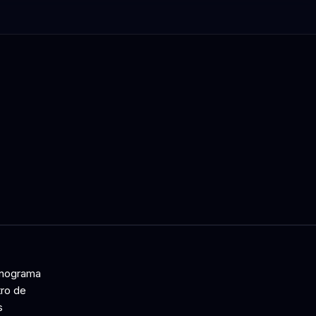
ronograma
tro de
s