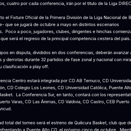
os, cuatro por cada conferencia, irán por el título de la Liga DIRE
sto el Fixture Oficial de la Primera División de la Liga Nacional de
e- que se jugará de octubre a mayo en distintos escenarios
s. Poco a poco, jugadores, clubes, dirigentes e hinchas comienz
o que será el regreso de la principal competencia cestera del país.
pos en disputa, divididos en dos conferencias, deberán avanzar 
s y derrotas durante 32 partidos de fase zonal y nacional con mir
 clasificación a play off.
encia Centro estará integrada por CD AB Temuco, CD Universid
n, CD Colegio Los Leones, CD Universidad Católica, Puente Alt
 Basket. La Conferencia Sur, en tanto, contará con los representa
Puerto Varas, CD Las Ánimas, CD Valdivia, CD Castro, CEB Puerto
ncud.
d total del torneo será el estreno de Quilicura Basket, club que d
enfrentando a Puente Alto CD, el próximo cinco de octubre. Mient