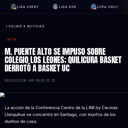
LIGA CHERY
LIGA DOS
COPA CHILE
VOLVER A NOTICIAS
NOTA
M. PUENTE ALTO SE IMPUSO SOBRE
COLEGIO LOS LEONES; QUILICURA BASKET
DERROTÓ A BASKET UC
REDACCIÓN LNB
·
06/03 22:22
La acción de la Conferencia Centro de la LNB by Cecinas
Llanquihue se concentró en Santiago, con triunfos de los
dueños de casa.