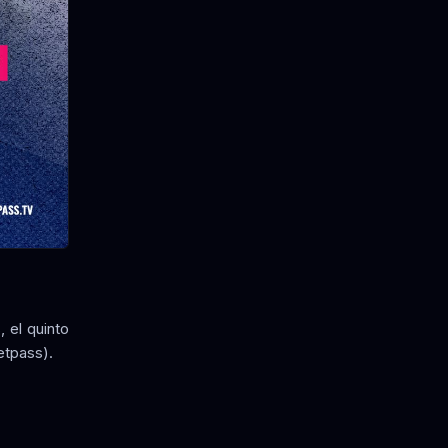
 el quinto
etpass).