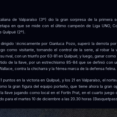
italiana de Valparaíso (3º) dio la gran sorpresa de la primera
 etapa en que se mide con el último campeón de Liga UNO, C
 Quilpué (2º).
 dirigido técnicamente por Gianluca Pozo, superó la derrota por
ego como visitante, tomando el control de la serie, al robar la 
 su rival, con un triunfo por 63-81 en Quilpué; y luego, ganar como 
rtido de la llave, por un estrechísimo 85-84 que se definió con un
llace, contra la chicharra y la férrea marca de la defensa felina.
 puntos en la victoria en Quilpué, y los 21 en Valparaíso, el nor
omo la gran figura del equipo porteño, que tiene ahora la gran o
 la llave jugando como local en el Fortín Prat, en el cuarto juego d
o para el martes 10 de diciembre a las 20.30 horas (Basquetpass