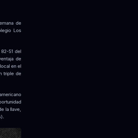
 semana de
olegio Los
 82-51 del
ventaja de
local en el
 triple de
teamericano
portunidad
e la llave,
).