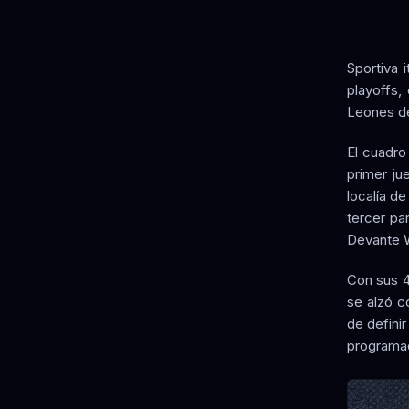
Sportiva 
playoffs,
Leones de
El cuadro
primer ju
localía de
tercer pa
Devante Wa
Con sus 41
se alzó c
de definir
programad