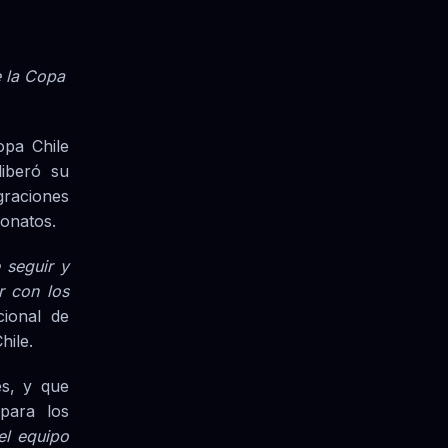
e la Copa
opa Chile
liberó su
raciones
eonatos.
e seguir y
r con los
cional de
hile.
s, y que
para los
el equipo