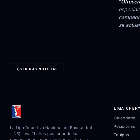
“
Ofrecer
especialm
campeona
se actua
VER MÁS NOTICIAS
LIGA CHER
Calendario
Posiciones
La Liga Deportiva Nacional de Básquetbol
(LNB) lleva 11 años gestionando las
Equipos
competiciones más importantes de esta