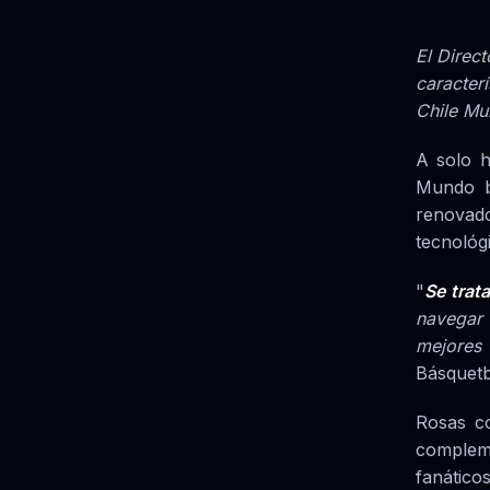
El Direct
caracterí
Chile Mu
A solo h
Mundo by
renovad
tecnológ
"
Se trat
navegar 
mejores 
Básquetb
Rosas c
complem
fanáticos