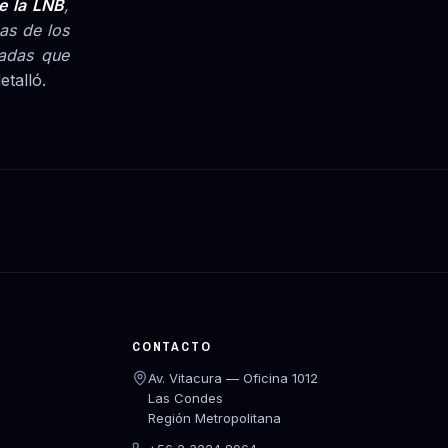
e la LNB
,
has de los
radas que
detalló.
CONTACTO
Av. Vitacura — Oficina 1012
Las Condes
Región Metropolitana