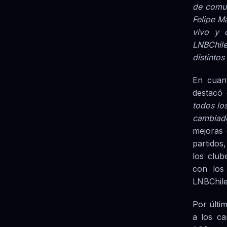
de comun
Felipe M
vivo y d
LNBChile
distinto
En cuan
destacó
todos lo
cambiado
mejoras 
partidos
los club
con los 
LNBChile.
Por últi
a los ca