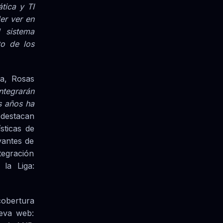
tica y TI
er ver en
l sistema
to de los
a, Rosas
ntegrarán
s años ha
, destacan
sticas de
vantes de
tegración
 la Liga:
cobertura
ueva web: