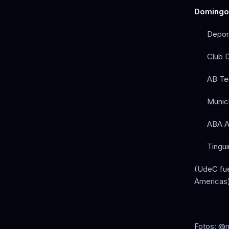
Domingo 
Depor
Club D
AB Te
Munici
ABA An
Tingui
(UdeC fue
Americas)
Fotos: @