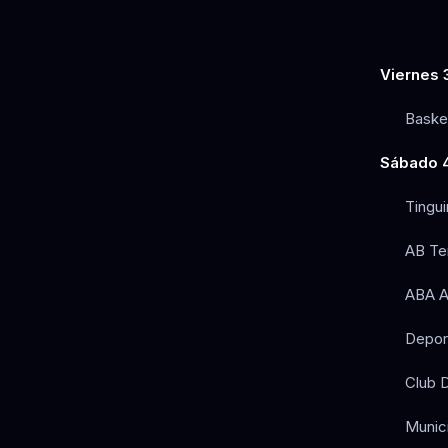
Viernes 
Baske
Sábado 4
Tingui
AB Te
ABA A
Deport
Club D
Munici