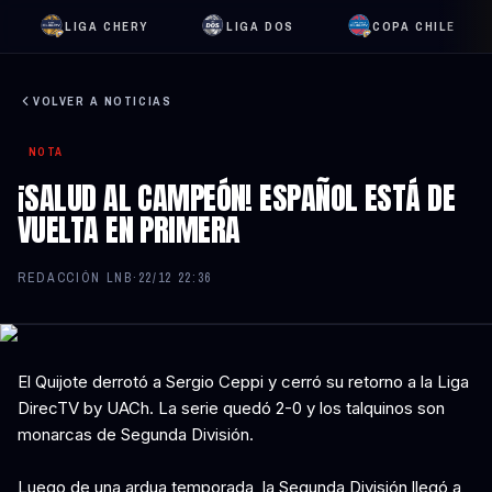
LIGA CHERY
LIGA DOS
COPA CHILE
VOLVER A NOTICIAS
NOTA
¡SALUD AL CAMPEÓN! ESPAÑOL ESTÁ DE
VUELTA EN PRIMERA
REDACCIÓN LNB
·
22/12 22:36
El Quijote derrotó a Sergio Ceppi y cerró su retorno a la Liga
DirecTV by UACh. La serie quedó 2-0 y los talquinos son
monarcas de Segunda División.
Luego de una ardua temporada, la Segunda División llegó a