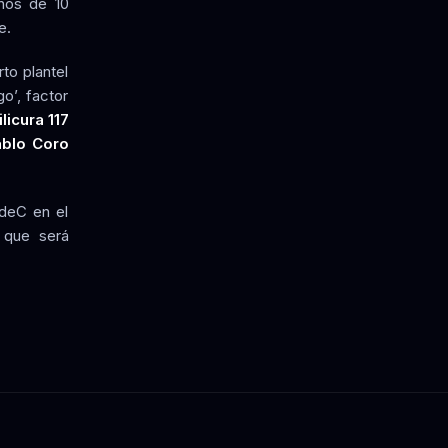
enos de 10
e.
to plantel
o’, factor
licura 117
ablo Coro
UdeC en el
 que será