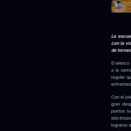
La escua
con la vi
de torneo
El elenco
a la sema
regular q
enfrentará
Con el pr
gran des
puntos l
electriza
lograron 