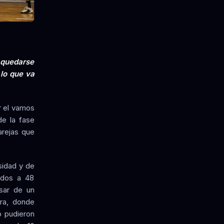
 quedarse
 lo que va
r el vamos
de la fase
arejas que
sidad y de
ados a 48
sar de un
ura, donde
o pudieron