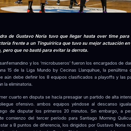
dra de Gustavo Noria tuvo que llegar hasta over time para
ctoria frente a un Tinguiririca que tuvo su mejor actuación en
, pero que no bastó para evitar la derrota.
 sanfernandino y los ‘microbuseros’ fueron los encargados de da
na 15 de la Liga Mundo by Cecinas Llanquihue, la penúltima 
ue aún debe definir los 8 equipos clasificados a playoffs y las p
n la eliminatoria.
imer cuarto en disputa se hacía presagiar un partido de alta inten
pliegue ofensivo. ambos equipos yéndose al descanso igual
uego de disputar los primeros 20 minutos. Sin embargo, a pe
nte comienzo del tercer período para Santiago Morning Quilic
estar a 8 puntos de diferencia, los dirigidos por Gustavo Noria n