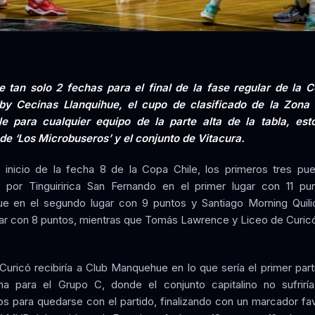
e tan solo 2 fechas para el final de la fase regular de la 
 Cecinas Llanquihue, el cupo de clasificado de la Zona
le para cualquier equipo de la parte alta de la tabla, esto
 de ‘Los Microbuseros’ y el conjunto de Vitacura.
 inicio de la fecha 8 de la Copa Chile, los primeros tres pu
por Tinguiririca San Fernando en el primer lugar con 11 pu
 en el segundo lugar con 9 puntos y Santiago Morning Quili
gar con 8 puntos, mientras que Tomás Lawrence y Liceo de Curic
Curicó recibiría a Club Manquehue en lo que sería el primer parti
a para el Grupo C, donde el conjunto capitalino no sufrirí
os para quedarse con el partido, finalizando con un marcador fa