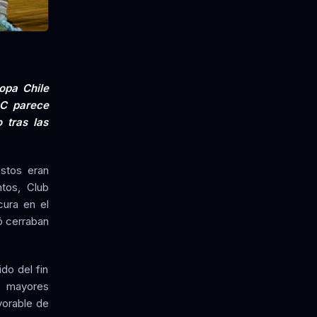
Copa Chile
 C parece
 tras las
estos eran
ntos, Club
cura en el
ó cerraban
do del fin
a mayores
vorable de