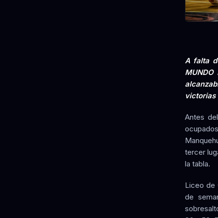
A falta d
MUNDO by
alcanzab
victorias
Antes del
ocupados 
Manquehue
tercer lu
la tabla.
Liceo de 
de seman
sobresalt