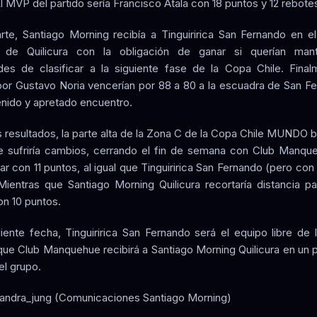
l MVP del partido sería Francisco Atala con 18 puntos y 12 rebote
rte, Santiago Morning recibía a Tinguiririca San Fernando en e
l de Quilicura con la obligación de ganar si querían man
ades de clasificar a la siguiente fase de la Copa Chile. Final
 por Gustavo Noria vencerían por 88 a 80 a la escuadra de San F
enido y apretado encuentro.
 resultados, la parte alta de la Zona C de la Copa Chile MUNDO 
e sufriría cambios, cerrando el fin de semana con Club Manqu
ar con 11 puntos, al igual que Tinguiririca San Fernando (pero con
ientras que Santiago Morning Quilicura recortaría distancia p
on 10 puntos.
uiente fecha, Tinguiririca San Fernando será el equipo libre de l
que Club Manquehue recibirá a Santiago Morning Quilicura en un p
el grupo.
sandra_jung (Comunicaciones Santiago Morning)