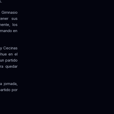
s.
l Gimnasio
tener sus
mente, los
ernando en
by Cecinas
ehue en el
 un partido
ara quedar
a jornada,
artido por