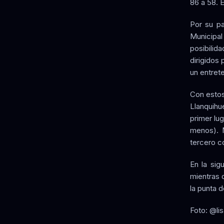
86 a 58. E
Por su pa
Municipa
posibilid
dirigidos
un entret
Con estos
Llanquihu
primer lug
menos). M
tercero c
En la sig
mientras 
la punta d
Foto: @li