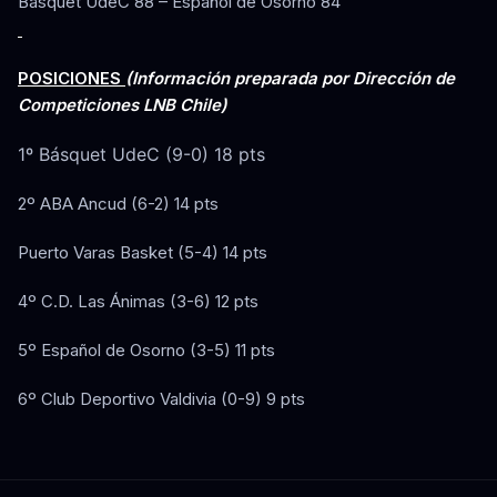
Basquet UdeC 88 – Español de Osorno 84
POSICIONES
(Información preparada por Dirección de
Competiciones LNB Chile)
1º Básquet UdeC (9-0) 18 pts
2º ABA Ancud (6-2) 14 pts
Puerto Varas Basket (5-4) 14 pts
4º C.D. Las Ánimas (3-6) 12 pts
5º Español de Osorno (3-5) 11 pts
6º Club Deportivo Valdivia (0-9) 9 pts