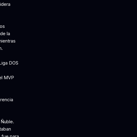
idera
dos
de la
mientras
n.
 Liga DOS
 el MVP
erencia
 Ñuble.
itaban
a fue para