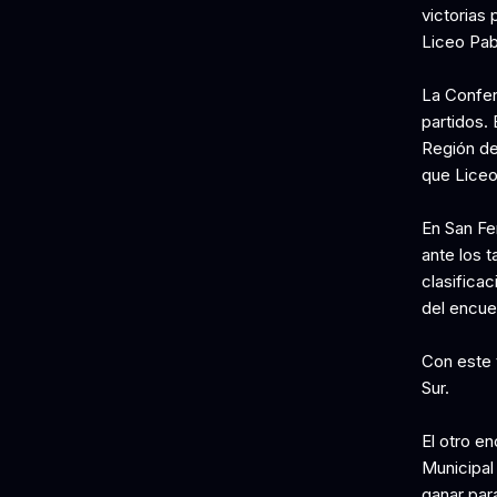
victorias 
Liceo Pab
La Confer
partidos. 
Región de
que Liceo 
En San Fe
ante los t
clasifica
del encuen
Con este 
Sur.
El otro e
Municipal
ganar para