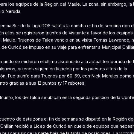
para los equipos de la Región del Maule. La zona, sin embargo, la l
lo Neruda.
encia Sur de la Liga DOS saltó a la cancha el fin de semana con 
En ellos se registraron triunfos de visitante a favor de los equipos 
l Maule. Truenos de Talca venció en su visita Tomás Lawrence, 
de Curicó se impuso en su viaje para enfrentar a Municipal Chillá
rnando se midieron el último ascendido a la actual temporada de
alquinos, quienes siguen en la pelea por los puestos altos de la
ción. Fue triunfo para Truenos por 60-69, con Nick Morales como
tro gracias a sus 12 puntos ty 17 rebotes.
triunfo, los de Talca se ubican en la segunda posición de la Conf
ncuentro de esta zona el fin de semana se disputó en la Región de
 Chillán recibió a Liceo de Curicó en duelo de equipos que neces
 buscar salir de la parte baja de la tabla de posiciones. La victori