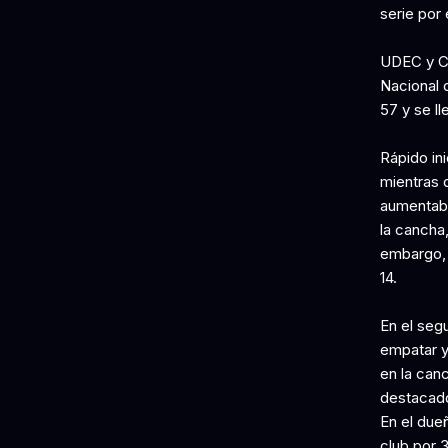
serie por e
UDEC y CD
Nacional 
57 y se ll
Rápido ini
mientras q
aumentaba
la cancha
embargo, 
14.
En el segu
empatar y
en la canc
destacado
En el due
club por 