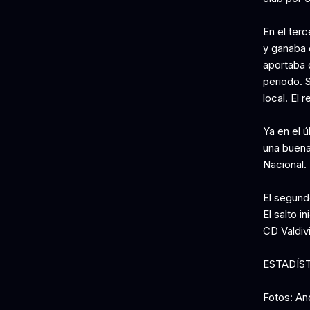
En el ter
y ganaba 
aportaba 
periodo. S
local. El 
Ya en el ú
una buena 
Nacional.
El segund
El salto i
CD Valdivi
ESTADÍS
Fotos: A