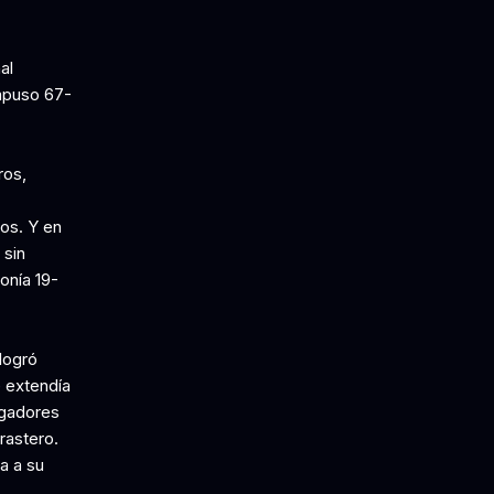
al
mpuso 67-
ros,
os. Y en
 sin
onía 19-
 logró
 extendía
ugadores
rastero.
a a su