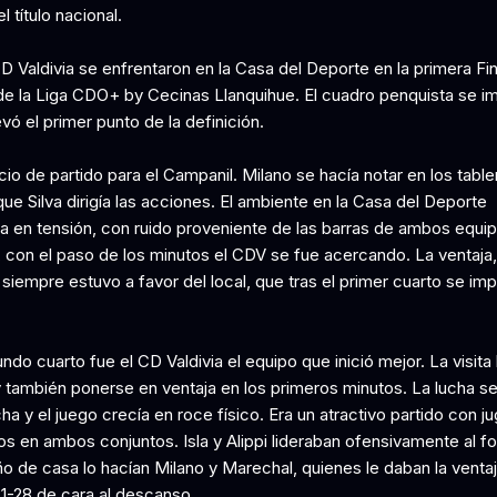
l título nacional.
 Valdivia se enfrentaron en la Casa del Deporte en la primera Fin
de la Liga CDO+ by Cecinas Llanquihue. El cuadro penquista se i
evó el primer punto de la definición.
cio de partido para el Campanil. Milano se hacía notar en los table
ue Silva dirigía las acciones. El ambiente en la Casa del Deporte
 en tensión, con ruido proveniente de las barras de ambos equip
, con el paso de los minutos el CDV se fue acercando. La ventaja,
siempre estuvo a favor del local, que tras el primer cuarto se imp
ndo cuarto fue el CD Valdivia el equipo que inició mejor. La visita
 también ponerse en ventaja en los primeros minutos. La lucha se
ha y el juego crecía en roce físico. Era un atractivo partido con j
s en ambos conjuntos. Isla y Alippi lideraban ofensivamente al fo
ño de casa lo hacían Milano y Marechal, quienes le daban la ventaj
31-28 de cara al descanso.