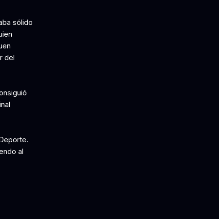
aba sólido
uien
buen
r del
consiguió
inal
 Deporte.
iendo al