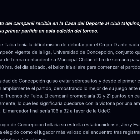
to del campanil recibía en la Casa del Deporte al club talquino
su primer partido en esta edición del torneo.
e Talca tenía la difícil misión de debutar por el Grupo D ante nad
mpeón vigente de la liga, Universidad de Concepción, conjunto qu
ar de forma contundente a Municipal Chillán el fin de semana pas
00 hrs. del día sábado, el balón iría al aire para comenzar el partido
sidad de Concepción quiso evitar sobresaltos y desde el primer 
 ampliamente el partido, demostrando lo mejor de su juego ante 
e Truenos de Talca. El campanil promediaría 32 y 21 puntos en ca
mente, lo que les significaría quedarse con la victoria por una am
. El marcador final sería 106 a 32 a favor de la UdeC.
uipo de Concepción brillaría su estrella estadounidense, Jerry Eva
a elegido como el jugador más valioso del encuentro tras registra
rebotes y 1 asistencia.