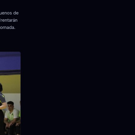
ruenos de
frentarán
jornada.