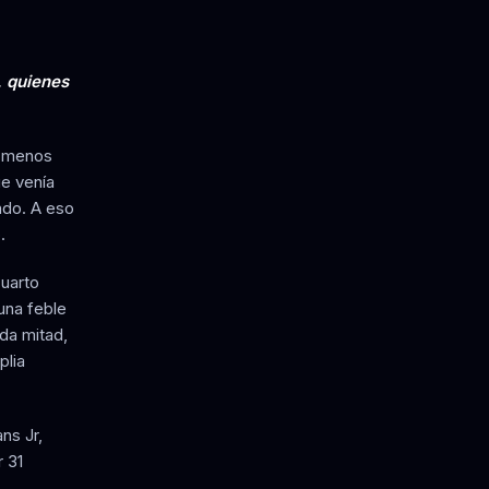
, quienes
a menos
e venía
ado. A eso
.
cuarto
una feble
da mitad,
plia
ns Jr,
r 31