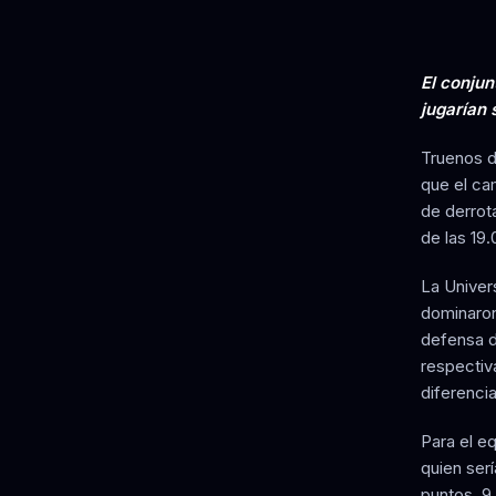
El conjun
jugarían 
Truenos d
que el ca
de derrot
de las 19.
La Univer
dominaron
defensa d
respectiva
diferencia
Para el eq
quien serí
puntos, 9 