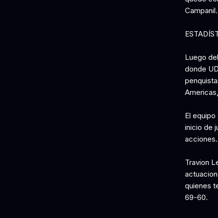
Campanil.
ESTADÍS
Luego del
donde UDE
penquista
Americas, 
El equipo 
inicio de
acciones.
Travion L
actuacione
quienes te
69-60.