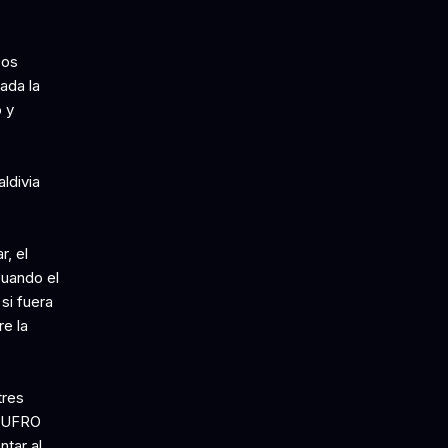
Dos
ada la
o y
ldivia
r, el
cuando el
si fuera
e la
tres
o UFRO
ntar al