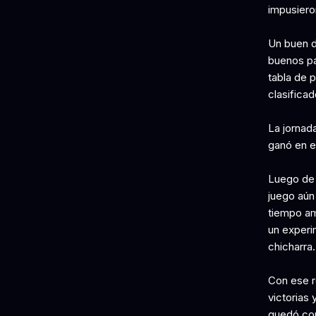
impusier
Un buen d
buenos pa
tabla de p
clasificad
La jornad
ganó en e
Luego de u
juego aún
tiempo am
un experi
chicharra.
Con ese re
victorias
quedó con 