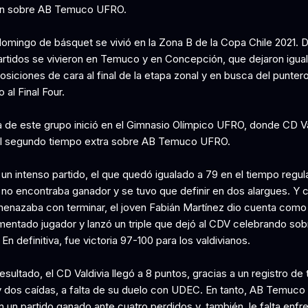
on sobre AB Temuco UFRO.
omingo de básquet se vivió en la Zona B de la Copa Chile 2021. 
rtidos se vivieron en Temuco y en Concepción, que dejaron igual
osiciones de cara al final de la etapa zonal y en busca del punter
o al Final Four.
a de este grupo inició en el Gimnasio Olímpico UFRO, donde CD Va
l segundo tiempo extra sobre AB Temuco UFRO.
n intenso partido, el que quedó igualado a 79 en el tiempo regula
 no encontraba ganador y se tuvo que definir en dos alargues. Y 
enazaba con terminar, el joven Fabián Martínez dio cuenta como 
mentado jugador y lanzó un triple que dejó al CDV celebrando sobr
 En definitiva, fue victoria 97-100 para los valdivianos.
sultado, el CD Valdivia llegó a 8 puntos, gracias a un registro de 
 y dos caídas, a falta de su duelo con UDEC. En tanto, AB Temuc
un partido ganado ante cuatro perdidos y, también, le falta enfre