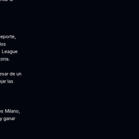
Deporte,
los
ns League
oria.
pesar de un
jar las
os Milano,
 y ganar