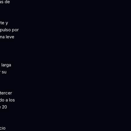
as de
te y
mpulso por
una leve
 larga
r su
tercer
do a los
e 20
cio