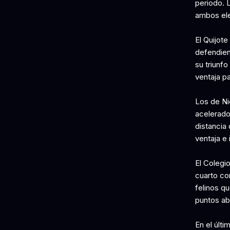
periodo. 
ambos el
El Quijot
defendien
su triunfo
ventaja pa
Los de Ni
acelerado
distancia
ventaja e
El Colegi
cuarto co
felinos q
puntos aba
En el últi