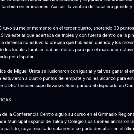
y también en emociones. Aún así, la ventaja del local era grande y
 tuvo su mejor momento en el tercer cuarto, anotando 33 puntos
Silva estelar que acertaba de triples y con fuerza dentro de la pin
la defensa no estuvo lo precisa que hubiesen querido y los movi
de los locales también daban réditos para que el marcador estuvi
rto por disputar.
os de Miguel Ureta se ilusionaron con igualar y tal vez ganar el e
 estuvieron a cuatro puntos del empate y no les alcanzó para em
ue UDEC también supo llevarse. Buen partido el disputado en Co
TICAS
a de la Conferencia Centro siguió su curso en el Gimnasio Regiona
nde Municipal Español de Talca y Colegio Los Leones animaron u
do partido, cuyo resultado solamente se pudo descifrar en el últi