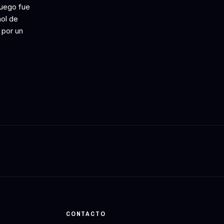
juego fue
ñol de
 por un
CONTACTO