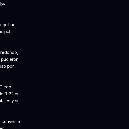
 by
anquihue
cipal
o redondo,
e pudieron
uso por
 Diego
 de 9-22 en
tajes y su
 convertía
 en