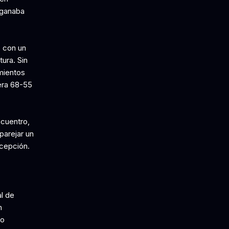
 ganaba
 con un
tura. Sin
mientos
era 68-55
ncuentro,
parejar un
ncepción.
l de
n
mo