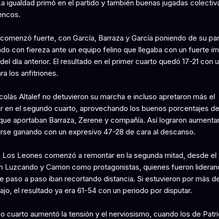
La igualdad primó en el partido y también buenas jugadas colectiv
encos.
e comenzó fuerte, con García, Barraza y García poniendo de su par
do con fiereza ante un equipo felino que llegaba con un fuerte i
 del día anterior. El resultado en el primer cuarto quedó 17-21 con 
ra los anfitriones.
colás Altalef no detuvieron su marcha e incluso apretaron más el
r en el segundo cuarto, aprovechando los buenos porcentajes de
 que aportaban Barraza, Zerene y compañía. Así lograron aumenta
 irse ganando con un expresivo 47-28 de cara al descanso.
o Los Leones comenzó a remontar en la segunda mitad, desde el 
n Luzcando y Carrion como protagonistas, quienes fueron lideran
ue paso a paso iban recortando distancia. Si estuvieron por más d
jo, el resultado ya era 61-54 con un periodo por disputar.
mo cuarto aumentó la tensión y el nerviosismo, cuando los de Patri