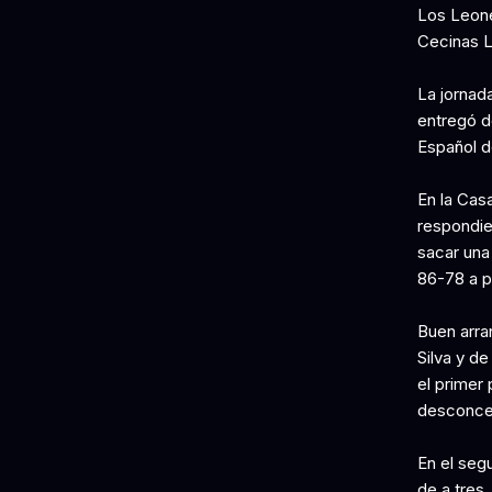
Los Leone
Cecinas L
La jornad
entregó d
Español d
En la Casa
respondie
sacar una
86-78 a p
Buen arra
Silva y de
el primer
desconcen
En el seg
de a tres