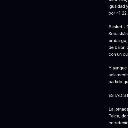
igualdad 
por 41-22.
Basket UC
Sebastián 
embargo, 
de balón 
con un cua
Y aunque l
solamente
partido q
ESTADÍS
La jornad
Talca, do
entreteni