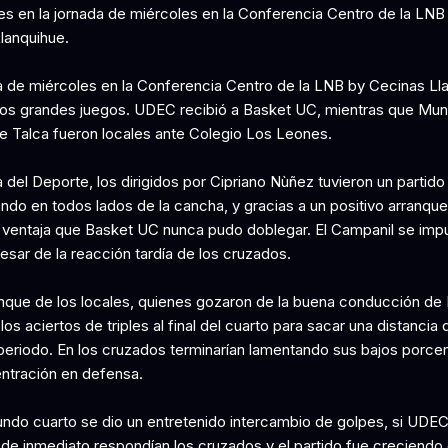
s en la jornada de miércoles en la Conferencia Centro de la LNB
lanquihue.
a de miércoles en la Conferencia Centro de la LNB by Cecinas Ll
os grandes juegos. UDEC recibió a Basket UC, mientras que Muni
e Talca fueron locales ante Colegio Los Leones.
 del Deporte, los dirigidos por Cipriano Nùñez tuvieron un partid
ndo en todos lados de la cancha, y gracias a un positivo arranqu
 ventaja que Basket UC nunca pudo doblegar. El Campanil se imp
esar de la reacción tardía de los cruzados.
nque de los locales, quienes gozaron de la buena conducción de
 los aciertos de triples al final del cuarto para sacar una distancia
 periodo. En los cruzados terminarían lamentando sus bajos porcen
tración en defensa.
undo cuarto se dio un entretenido intercambio de golpes, si UDEC
, de inmediato respondían los cruzados y el partido fue creciendo