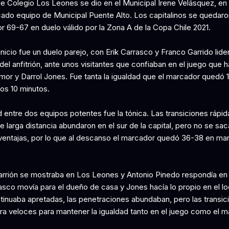
de Colegio Los Leones se dio en el Municipal Irene Velásquez, en s
cado equipo de Municipal Puente Alto. Los capitalinos se quedaro
or 69-67 en duelo válido por la Zona A de la Copa Chile 2021.
nicio fue un duelo parejo, con Erik Carrasco y Franco Garrido lide
el anfitrión, ante unos visitantes que confiaban en el juego que h
or y Darrol Jones. Fue tanta la igualdad que el marcador quedó 1
ros 10 minutos.
 entre dos equipos potentes fue la tónica. Las transiciones rápid
e larga distancia abundaron en el sur de la capital, pero no se sa
entajas, por lo que al descanso el marcador quedó 36-38 en ma
arrión se mostraba en Los Leones y Antonio Pinedo respondía en
asco movía para el dueño de casa y Jones hacía lo propio en el lo
ntinuaba apretadas, las penetraciones abundaban, pero las transic
ra veloces para mantener la igualdad tanto en el juego como el m