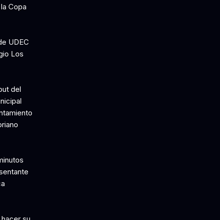
 la Copa
onde UDEC
gio Los
ut del
nicipal
entamiento
priano
minutos
esentante
ca
 hacer su