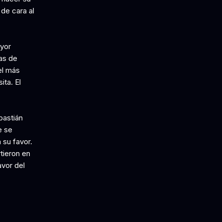
de cara al
yor
ras de
el más
ita. El
bastián
e se
 su favor.
tieron en
avor del