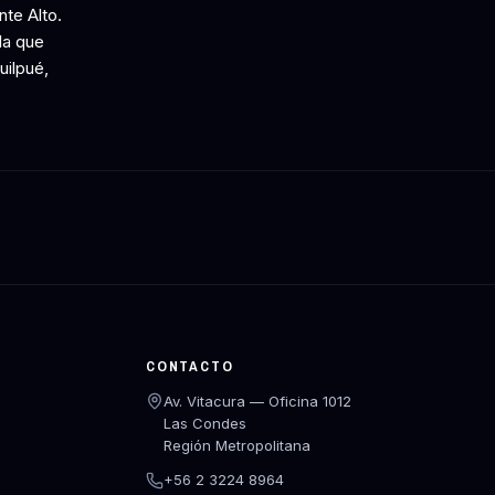
te Alto.
 la que
uilpué,
CONTACTO
Av. Vitacura — Oficina 1012
Las Condes
Región Metropolitana
+56 2 3224 8964