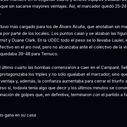
nque sin sacarse mayores ventajas. Así, el marcador quedó 25-24 
.
stuvo más cargado para los de Álvaro Acuña, que anotaban sin ma
a por parte de los locales. Los puntos caían y se alzaban las figu
rnst y Duane Clark. En la UDEC todo el peso se lo llevaba Lauler, 
fectivo en el aro rival, pero no alcanzaba ante el colectivo de la vis
 quedaba 39-48 para Temuco.
l último cuarto las bombas comenzaron a caer en el Campanil. Se
rotagonizaba los triples y no sólo igualaban el marcador, sino qu
ventaja y, además, la confianza aumentaba para cerrar el triunfo a
o sí, todavía tenía algo que decir y los últimos minutos se convir
ación de golpes que, en definitiva, terminaron con el partido a f
to gana en su casa