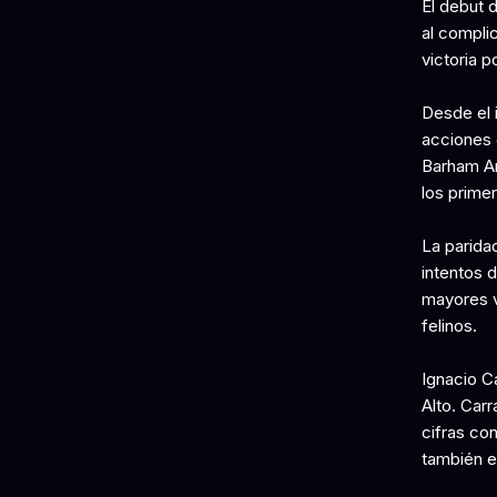
El debut 
al compli
victoria p
Desde el i
acciones d
Barham Am
los prime
La paridad
intentos d
mayores v
felinos.
Ignacio C
Alto. Carr
cifras co
también e