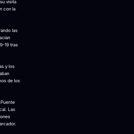
u visita
n con la
rando las
acían
9-19 tras
as y los
caban
nos de los
 Puente
cal. Las
iones
arcador.