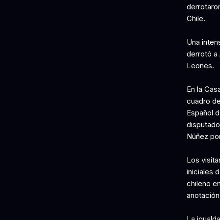
derrotaro
Chile.
Una inten
derrotó a
Leones.
En la Cas
cuadro de 
Español d
disputado 
Núñez po
Los visit
iniciales 
chileno e
anotación,
La iguald