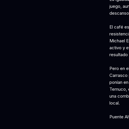
juego, au
descanso
El café e
resistenci
Michael E
activo y e
resultado
Pero en e
Carrasco p
ponían en 
Temuco, es
una combin
local.
Puente Al