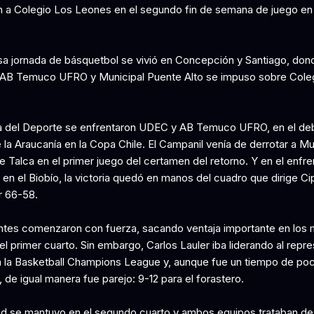
n a Colegio Los Leones en el segundo fin de semana de juego en
sa jornada de básquetbol se vivió en Concepción y Santiago, d
 AB Temuco UFRO y Municipal Puente Alto se impuso sobre Cole
a del Deporte se enfrentaron UDEC y AB Temuco UFRO, en el deb
la Araucanía en la Copa Chile. El Campanil venía de derrotar a Mu
e Talca en el primer juego del certamen del retorno. Y en el enfr
en el Biobío, la victoria quedó en manos del cuadro que dirige Ci
r 66-58.
antes comenzaron con fuerza, sacando ventaja importante en los 
del primer cuarto. Sin embargo, Carlos Lauler iba liderando al repr
n la Basketball Champions League y, aunque fue un tiempo de po
 de igual manera fue parejo: 9-12 para el forastero.
ad se mantuvo en el segundo cuarto y ambos equipos trataban de