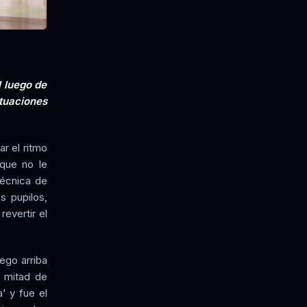
l luego de
ctuaciones
r el ritmo
 que no le
técnica de
s pupilos,
revertir el
ego arriba
a mitad de
’ y fue el