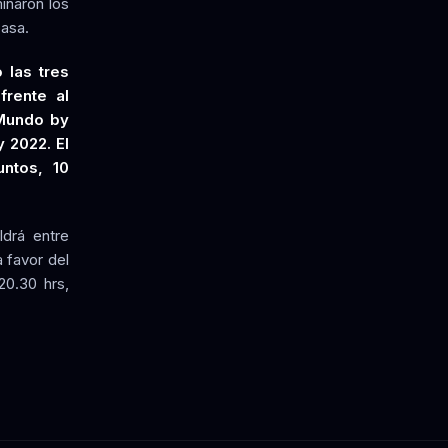
inaron los
casa.
 las tres
frente al
 Mundo by
 2022. El
untos, 10
ldrá entre
 favor del
20.30 hrs,