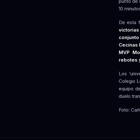
punto de 
10 minutos
De esta 
victoria
conjunto
Cecinas 
MVP Molt
rebotes 
Los ‘univ
Colegio L
equipo de
duelo tra
Foto: Car