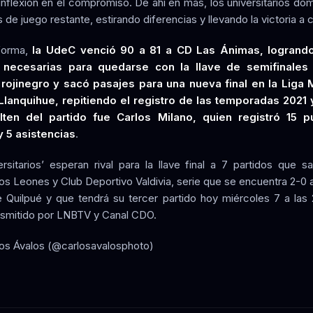
inflexión en el compromiso. De ahí en más, los universitarios dom
 de juego restante, estirando diferencias y llevando la victoria a 
forma,
la UdeC venció 90 a 81 a CD Las Ánimas, logrando
s necesarias para quedarse con la llave de semifinales 
 rojinegro y sacó pasajes para una nueva final en la Liga
Llanquihue, repitiendo el registro de las temporadas 2021 y
en del partido fue Carlos Milano, quien registró 15 p
y 5 asistencias
.
ersitarios’ esperan rival para la llave final a 7 partidos que sa
os Leones y Club Deportivo Valdivia, serie que se encuentra 2-0 a
 Quilpué y que tendrá su tercer partido hoy miércoles 7 a las 
nsmitido por LNBTV y Canal CDO.
los Ávalos (@carlosavalosphoto)