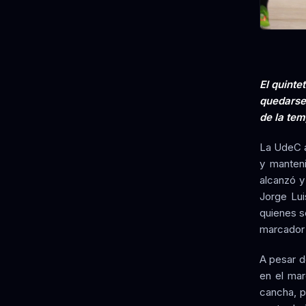
El quinte
quedarse 
de la te
La UdeC a
y manteni
alcanzó y
Jorge Lui
quienes se
marcador e
A pesar d
en el mar
cancha, p