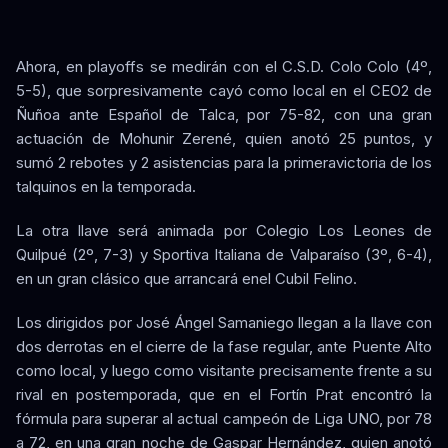
Ahora, en playoffs se medirán con el C.S.D. Colo Colo (4º,
5-5), que sorpresivamente cayó como local en el CEO2 de
Ñuñoa ante Español de Talca, por 75-82, con una gran
actuación de Mohunir Zerené, quien anotó 25 puntos, y
sumó 2 rebotes y 2 asistencias para la primeravictoria de los
talquinos en la temporada.
La otra llave será animada por Colegio Los Leones de
Quilpué (2º, 7-3) y Sportiva Italiana de Valparaíso (3º, 6-4),
en un gran clásico que arrancará enel Cubil Felino.
Los dirigidos por José Ángel Samaniego llegan a la llave con
dos derrotas en el cierre de la fase regular, ante Puente Alto
como local, y luego como visitante precisamente frente a su
rival en postemporada, que en el Fortín Prat encontró la
fórmula para superar al actual campeón de Liga UNO, por 78
a 72, en una gran noche de Gaspar Hernández, quien anotó