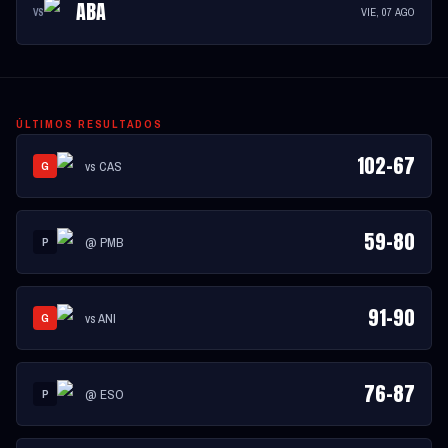
ABA
VIE, 07 AGO
VS
ÚLTIMOS RESULTADOS
102
-
67
vs
CAS
G
59
-
80
@
PMB
P
91
-
90
vs
ANI
G
76
-
87
@
ESO
P