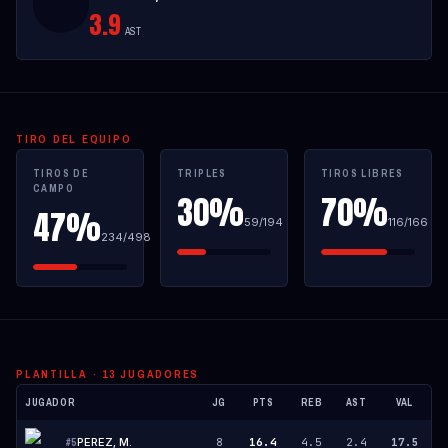
3.9
AST
TIRO DEL EQUIPO
TIROS DE
TRIPLES
TIROS LIBRES
CAMPO
30%
70%
47%
59
/
194
116
/
166
234
/
498
PLANTILLA ·
13
JUGADORES
JUGADOR
JG
PTS
REB
AST
VAL
PEREZ, M.
8
16.4
4.5
2.4
17.5
#
5