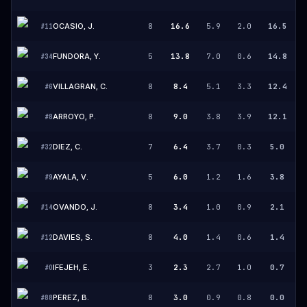
OCASIO, J.
8
16.6
5.9
2.0
16.5
#
11
FUNDORA, Y.
5
13.8
7.0
0.6
14.8
#
34
VILLAGRAN, C.
8
8.4
5.1
3.3
12.4
#
6
ARROYO, P.
8
9.0
3.8
3.9
12.1
#
8
DIEZ, C.
7
6.4
3.7
0.3
5.0
#
32
AYALA, V.
5
6.0
1.2
1.6
3.8
#
9
OVANDO, J.
8
3.4
1.0
0.9
2.1
#
14
DAVIES, S.
8
4.0
1.4
0.6
1.4
#
12
IFEJEH, E.
3
2.3
2.7
1.0
0.7
#
0
PEREZ, B.
8
3.0
0.9
0.8
0.0
#
88