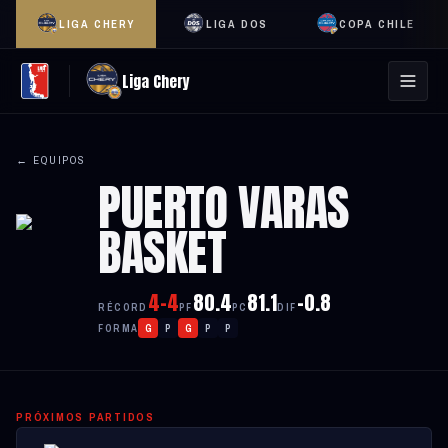
LIGA CHERY
LIGA DOS
COPA CHILE
Liga Chery
← EQUIPOS
PUERTO VARAS
BASKET
4-4
80.4
81.1
-0.8
RÉCORD
PF
PC
DIF
FORMA
G
P
G
P
P
PRÓXIMOS PARTIDOS