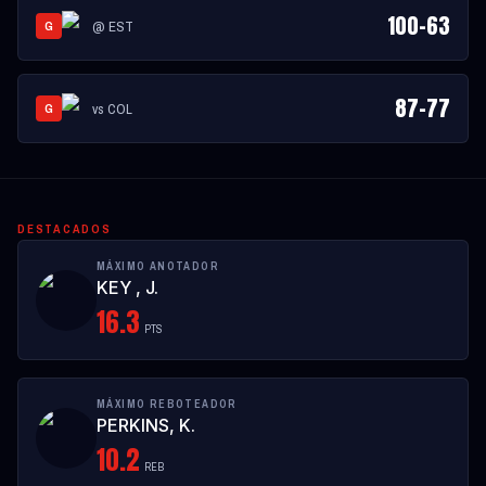
100
-
63
@
EST
G
87
-
77
vs
COL
G
DESTACADOS
MÁXIMO ANOTADOR
KEY , J.
16.3
PTS
MÁXIMO REBOTEADOR
PERKINS, K.
10.2
REB