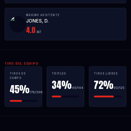
MÁXIMO ASISTENTE
JONES, D.
4.0
AST
TIRO DEL EQUIPO
TIROS DE
TRIPLES
TIROS LIBRES
CAMPO
34%
72%
45%
49
/
144
90
/
125
178
/
398