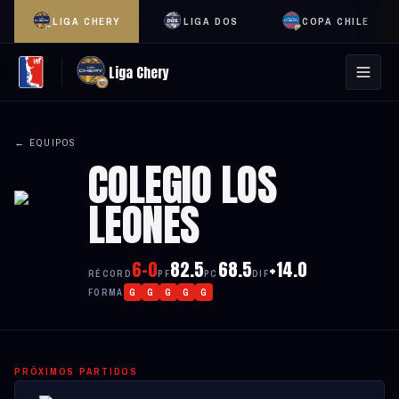
LIGA CHERY
LIGA DOS
COPA CHILE
Liga Chery
← EQUIPOS
COLEGIO LOS
LEONES
6-0
82.5
68.5
+14.0
RÉCORD
PF
PC
DIF
FORMA
G
G
G
G
G
PRÓXIMOS PARTIDOS