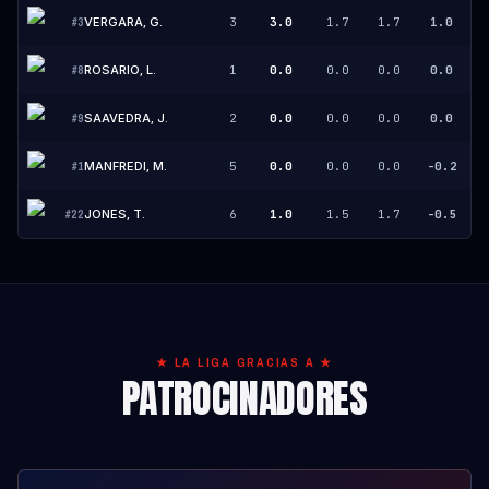
VERGARA, G.
3
3.0
1.7
1.7
1.0
#
3
ROSARIO, L.
1
0.0
0.0
0.0
0.0
#
8
SAAVEDRA, J.
2
0.0
0.0
0.0
0.0
#
9
MANFREDI, M.
5
0.0
0.0
0.0
-0.2
#
1
JONES, T.
6
1.0
1.5
1.7
-0.5
#
22
★ LA LIGA GRACIAS A ★
PATROCINADORES