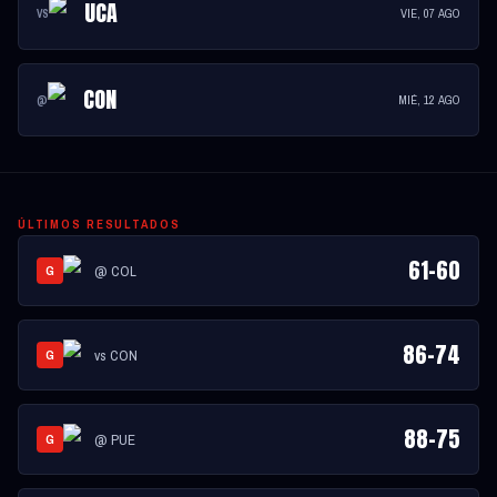
UCA
VIE, 07 AGO
VS
CON
MIÉ, 12 AGO
@
ÚLTIMOS RESULTADOS
61
-
60
@
COL
G
86
-
74
vs
CON
G
88
-
75
@
PUE
G