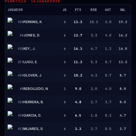
PLANTILLA ·
14
JUGADORES
JUGADOR
JG
PTS
REB
AST
VAL
PERKINS, K.
6
13.3
10.2
2.0
19.2
#
30
JONES, D.
6
12.7
3.3
4.0
16.2
#
4
KEY , J.
6
16.3
6.7
1.2
16.0
#
15
LUGO, E.
6
11.3
5.3
0.7
13.2
#
17
GLOVER, J.
6
10.2
4.3
0.7
8.7
#
34
REBOLLEDO, N.
1
9.0
2.0
4.0
8.0
#
6
HERRERA, B.
6
4.8
2.7
3.7
8.0
#
10
GARCIA, D.
6
6.5
1.8
0.2
4.7
#
18
MIJARES, S.
6
3.3
2.7
0.5
2.7
#
12