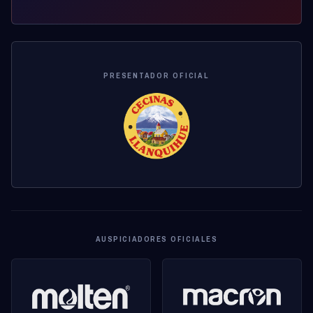
PRESENTADOR OFICIAL
AUSPICIADORES OFICIALES