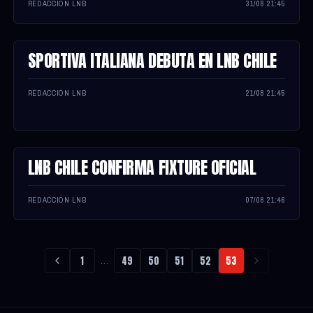
REDACCIÓN LNB
31/08 21:45
SPORTIVA ITALIANA DEBUTA EN LNB CHILE
NOTA
REDACCIÓN LNB
21/08 21:45
LNB CHILE CONFIRMA FIXTURE OFICIAL
NOTA
REDACCIÓN LNB
07/08 21:46
1
49
50
51
52
53
…