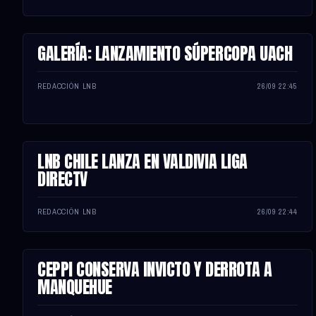
GALERÍA: LANZAMIENTO SÚPERCOPA UACH
NOTA
REDACCIÓN LNB
26/09 22:45
LNB CHILE LANZA EN VALDIVIA LIGA
NOTA
DIRECTV
REDACCIÓN LNB
26/09 22:44
CEPPI CONSERVA INVICTO Y DERROTA A
NOTA
MANQUEHUE