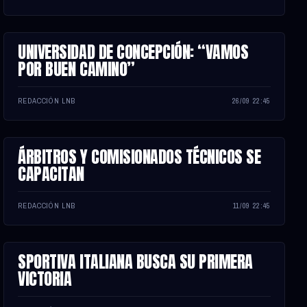
UNIVERSIDAD DE CONCEPCIÓN: “VAMOS
NOTA
POR BUEN CAMINO”
REDACCIÓN LNB
26/09 22:45
ÁRBITROS Y COMISIONADOS TÉCNICOS SE
NOTA
CAPACITAN
REDACCIÓN LNB
11/09 22:45
SPORTIVA ITALIANA BUSCA SU PRIMERA
NOTA
VICTORIA