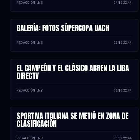
REDACCIÓN LNB
04/10 22:44
GALERÍA: FOTOS SÚPERCOPA UACH
NOTA
REDACCIÓN LNB
02/10 22:44
EL CAMPEÓN Y EL CLÁSICO ABREN LA LIGA
NOTA
DIRECTV
REDACCIÓN LNB
01/10 22:44
SPORTIVA ITALIANA SE METIÓ EN ZONA DE
NOTA
CLASIFICACIÓN
REDACCIÓN LNB
30/09 22:44