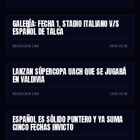
GALERÍA: FECHA 1, STADIO ITALIANO V/S
NOTA
ESPAÑOL DE TALCA
REDACCIÓN LNB
26/09 22:45
LANZAN SÚPERCOPA UACH QUE SE JUGARÁ
NOTA
EN VALDIVIA
REDACCIÓN LNB
13/09 22:45
ESPAÑOL ES SÓLIDO PUNTERO Y YA SUMA
NOTA
CINCO FECHAS INVICTO