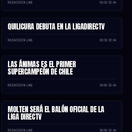
REDACCIÓN LNB
03/10 22:44
QUILICURA DEBUTA EN LA LIGADIRECTV
NOTA
REDACCIÓN LNB
02/10 22:44
LAS ÁNIMAS ES EL PRIMER
NOTA
SUPERCAMPEÓN DE CHILE
REDACCIÓN LNB
30/09 22:44
MOLTEN SERÁ EL BALÓN OFICIAL DE LA
NOTA
LIGA DIRECTV
REDACCIÓN LNB
30/09 22:44