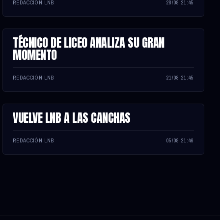
REDACCIÓN LNB
28/08 21:45
TÉCNICO DE LICEO ANALIZA SU GRAN
NOTA
MOMENTO
REDACCIÓN LNB
21/08 21:45
VUELVE LNB A LAS CANCHAS
NOTA
REDACCIÓN LNB
05/08 21:46