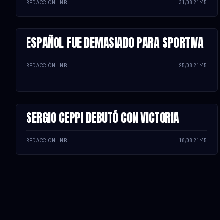
REDACCIÓN LNB
31/08 21:45
ESPAÑOL FUE DEMASIADO PARA SPORTIVA
NOTA
REDACCIÓN LNB
25/08 21:45
SERGIO CEPPI DEBUTÓ CON VICTORIA
NOTA
REDACCIÓN LNB
18/08 21:45